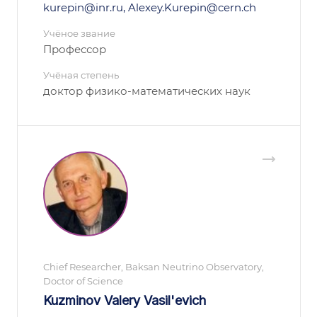
kurepin@inr.ru, Alexey.Kurepin@cern.ch
Учёное звание
Профессор
Учёная степень
доктор физико-математических наук
Chief Researcher, Baksan Neutrino Observatory,
Doctor of Science
Kuzminov Valery Vasil'evich