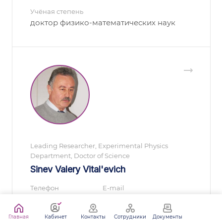
Учёная степень
доктор физико-математических наук
Leading Researcher, Experimental Physics
Department, Doctor of Science
Sinev Valery Vital'evich
Телефон
E-mail
(499)135-65-85
vsinev@inr.ac.ru
Учёная степень
Главная
Кабинет
Контакты
Сотрудники
Документы