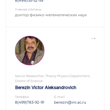
8(499)135-52-59
Учёная степень
доктор физико-математических наук
Senior Researcher, Theory Physics Department,
Doctor of Science
Berezin Victor Aleksandrovich
Телефон
E-mail
8(499)783-92-91
berezin@inr.ac.ru