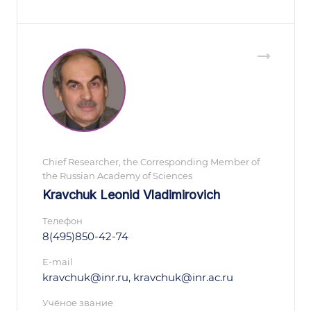
Chief Researcher, the Corresponding Member of
the Russian Academy of Sciences
Kravchuk Leonid Vladimirovich
Телефон
8(495)850-42-74
E-mail
kravchuk@inr.ru, kravchuk@inr.ac.ru
Учёное звание