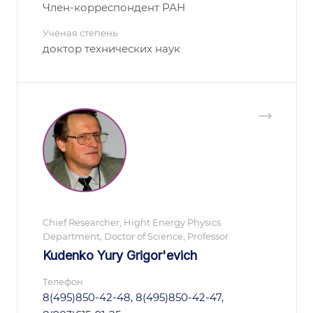
Член-корреспондент РАН
Учёная степень
доктор технических наук
Chief Researcher, Hight Energy Physics
Department, Doctor of Science, Professor
Kudenko Yury Grigor'evich
Телефон
8(495)850-42-48, 8(495)850-42-47,