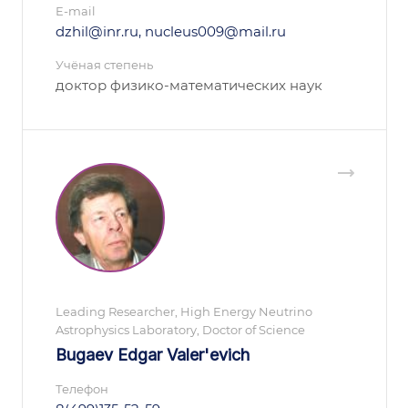
E-mail
dzhil@inr.ru, nucleus009@mail.ru
Учёная степень
доктор физико-математических наук
Leading Researcher, High Energy Neutrino
Astrophysics Laboratory, Doctor of Science
Bugaev Edgar Valer'evich
Телефон