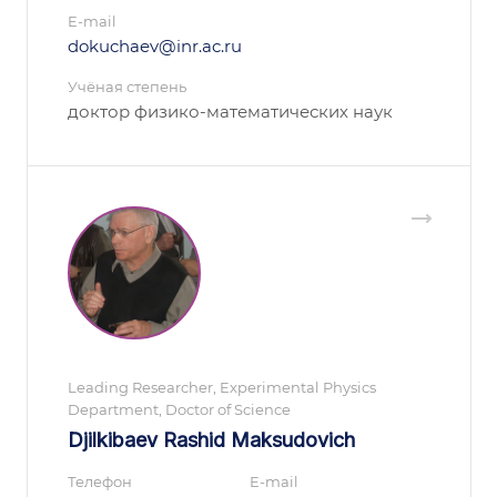
E-mail
dokuchaev@inr.ac.ru
Учёная степень
доктор физико-математических наук
Leading Researcher, Experimental Physics
Department, Doctor of Science
Djilkibaev Rashid Maksudovich
Телефон
E-mail