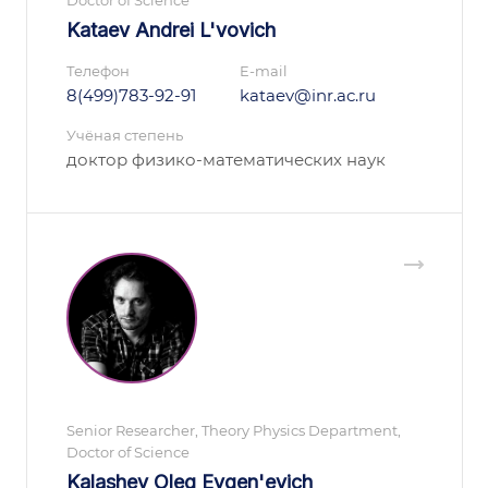
Doctor of Science
Kataev Andrei L'vovich
Телефон
E-mail
8(499)783-92-91
kataev@inr.ac.ru
Учёная степень
доктор физико-математических наук
Senior Researcher, Theory Physics Department,
Doctor of Science
Kalashev Oleg Evgen'evich