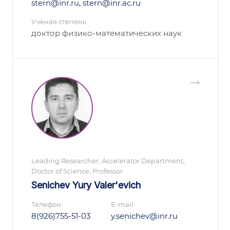
stern@inr.ru, stern@inr.ac.ru
Учёная степень
доктор физико-математических наук
Leading Researcher, Accelerator Department,
Doctor of Science, Professor
Senichev Yury Valer'evich
Телефон
E-mail
8(926)755-51-03
y.senichev@inr.ru