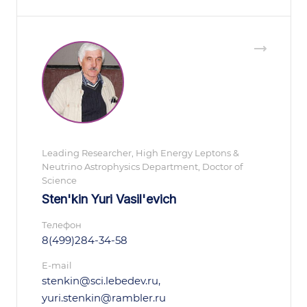
Leading Researcher, High Energy Leptons &
Neutrino Astrophysics Department, Doctor of
Science
Sten'kin Yuri Vasil'evich
Телефон
8(499)284-34-58
E-mail
stenkin@sci.lebedev.ru,
yuri.stenkin@rambler.ru