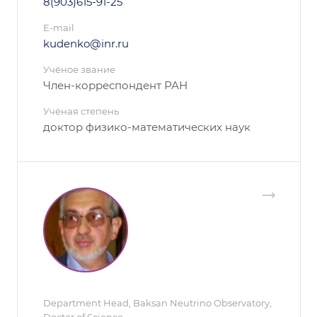
8(903)615-91-25
E-mail
kudenko@inr.ru
Учёное звание
Член-корреспондент РАН
Учёная степень
доктор физико-математических наук
Department Head, Baksan Neutrino Observatory,