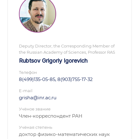
Deputy Director, the Corresponding Member of
the Russian Academy of Sciences, Professor RAS
Rubtsov Grigoriy Igorevich
Телефон
8(499)135-05-85, 8(903)755-17-32
E-mail
grisha@inr.ac.ru
Учёное звание
Член-корреспондент РАН
Учёная степень
доктор физико-математических наук