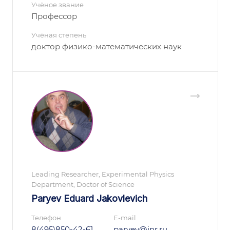
Учёное звание
Профессор
Учёная степень
доктор физико-математических наук
Leading Researcher, Experimental Physics
Department, Doctor of Science
Paryev Eduard Jakovlevich
Телефон
E-mail
8(495)850-42-61
paryev@inr.ru