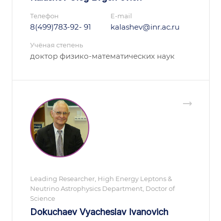
Телефон
E-mail
8(499)783-92- 91
kalashev@inr.ac.ru
Учёная степень
доктор физико-математических наук
Leading Researcher, High Energy Leptons &
Neutrino Astrophysics Department, Doctor of
Science
Dokuchaev Vyacheslav Ivanovich