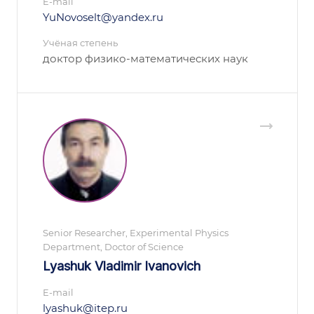
E-mail
YuNovoselt@yandex.ru
Учёная степень
доктор физико-математических наук
Senior Researcher, Experimental Physics
Department, Doctor of Science
Lyashuk Vladimir Ivanovich
E-mail
lyashuk@itep.ru