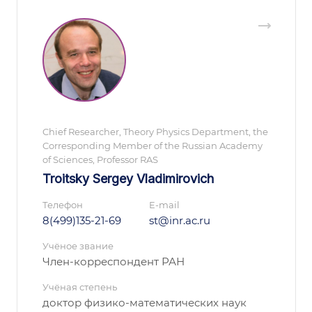
Chief Researcher, Theory Physics Department, the
Corresponding Member of the Russian Academy
of Sciences, Professor RAS
Troitsky Sergey Vladimirovich
Телефон
E-mail
8(499)135-21-69
st@inr.ac.ru
Учёное звание
Член-корреспондент РАН
Учёная степень
доктор физико-математических наук