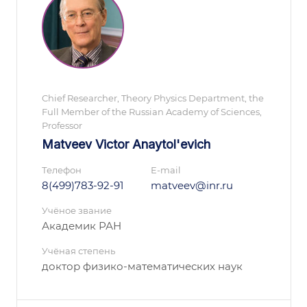
Chief Researcher, Theory Physics Department, the
Full Member of the Russian Academy of Sciences,
Professor
Matveev Victor Anaytol'evich
Телефон
E-mail
8(499)783-92-91
matveev@inr.ru
Учёное звание
Академик РАН
Учёная степень
доктор физико-математических наук