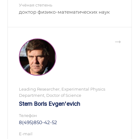
Учёная степень
доктор физико-математических наук
Leading Researcher, Experimental Physics
Department, Doctor of Science
Stern Boris Evgen'evich
Телефон
8(495)850-42-52
E-mail