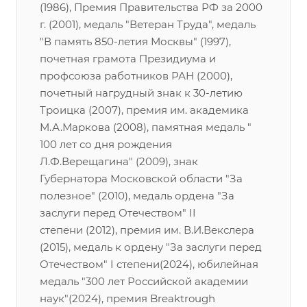
(1986), Премия Правительства РФ за 2000
г. (2001), медаль "Ветеран Труда", медаль
"В память 850-летия Москвы" (1997),
почетная грамота Президиума и
профсоюза работников РАН (2000),
почетный нагрудный знак к 30-летию
Троицка (2007), премия им. академика
М.А.Маркова (2008), памятная медаль "
100 лет со дня рождения
Л.Ф.Верещагина" (2009), знак
Губернатора Московской области "За
полезное" (2010), медаль ордена "За
заслуги перед Отечеством" II
степени (2012), премия им. В.И.Векслера
(2015), медаль к ордену "За заслуги перед
Отечеством" I степени(2024), юбилейная
медаль "300 лет Российской академии
наук"(2024), премия Breaktrough