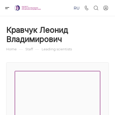
RU
Кравчук Леонид
Владимирович
—
—
Home
Staff
Leading scientists