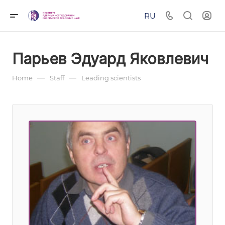
RU
Парьев Эдуард Яковлевич
—
—
Home
Staff
Leading scientists