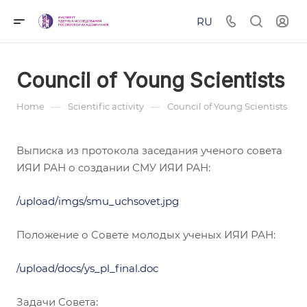
RU
Council of Young Scientists
—
—
Home
Scientific activity
Council of Young Scientists
Выписка из протокола заседания ученого совета
ИЯИ РАН о создании СМУ ИЯИ РАН:
/upload/imgs/smu_uchsovet.jpg
Положение о Совете молодых ученых ИЯИ РАН:
/upload/docs/ys_pl_final.doc
Задачи Совета: