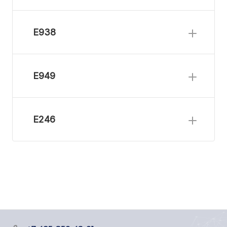
Е938
Е949
Е246