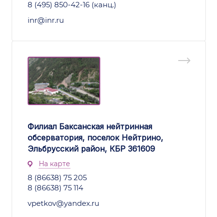
8 (495) 850-42-16 (канц.)
inr@inr.ru
Филиал Баксанская нейтринная
обсерватория, поселок Нейтрино,
Эльбрусский район, КБР 361609
На карте
8 (86638) 75 205
8 (86638) 75 114
vpetkov@yandex.ru