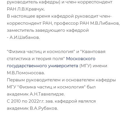
руководитель кафедры) и член-корреспондент
РАН Л.В.Кравчук.
В настоящее время кафедрой руководит член-
корреспондент РАН, профессор РАН М.В.Либанов,
заместитель заведующего кафедрой
- А.И.Шабанов.
"Физика частиц и космология" и "Квантовая
статистика и теория поля"
Московского
государственного университета
(МГУ) имени
М.В.Ломоносова.
Первым руководителем и основателем кафедры
МГУ "Физика частиц и космология" был
академик А.Н.Тавхелидзе.
С 2010 по 2022г.г. зав. кафедрой являлся
академик В.А.Рубаков.