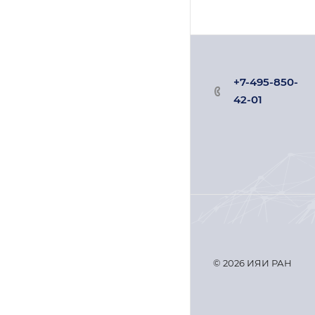
+7-495-850-
42-01
© 2026 ИЯИ РАН