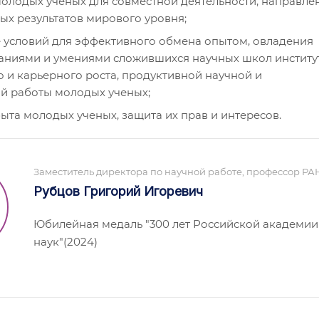
олодых ученых для совместной деятельности, направле
ых результатов мирового уровня;
условий для эффективного обмена опытом, овладения
ниями и умениями сложившихся научных школ институт
о и карьерного роста, продуктивной научной и
й работы молодых ученых;
ыта молодых ученых, защита их прав и интересов.
Заместитель директора по научной работе, профессор РА
Рубцов Григорий Игоревич
Юбилейная медаль "300 лет Российской академии
наук"(2024)