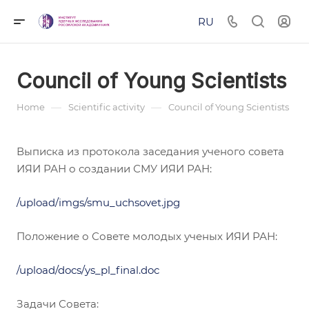
RU
Council of Young Scientists
—
—
Home
Scientific activity
Council of Young Scientists
Выписка из протокола заседания ученого совета
ИЯИ РАН о создании СМУ ИЯИ РАН:
/upload/imgs/smu_uchsovet.jpg
Положение о Совете молодых ученых ИЯИ РАН:
/upload/docs/ys_pl_final.doc
Задачи Совета: