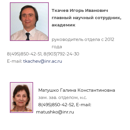
Ткачев Игорь Иванович
главный научный сотрудник,
академик
руководитель отдела с 2012
года
8(495)850-42-51, 8(903)792-24-30
E-mail:
tkachev@inr.ac.ru
Матушко Галина Константиновна
зам. зав. отделом, н.с.
8(495)850-42-52, E-mail:
matushko@inr.ru