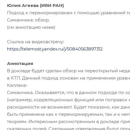
Юлия Агеева (ИЯИ РАН)
Подход к перенормировкам с помощью уравнений т
Симанчика: обзор.
(см аннотацию ниже)
Ссылка на видеовстречу:
https://telemost.yandex.ru/j/50840563897312
Аннотация
В докладе будет сделан обзор на переоткрытый не
в КТП. Данный подход основан на применении урав
Каллана-
Симанчика. Оказывается, что в данном подходе по х
(например, корреляционных функций или поправок 
расходимости не возникают. Будет показано, как д
быть применена как к перенормируемым, так и к н
теориям. Интересным рассмотренным в докладе прим
скалярных полей. Сделанные утверждения будут про