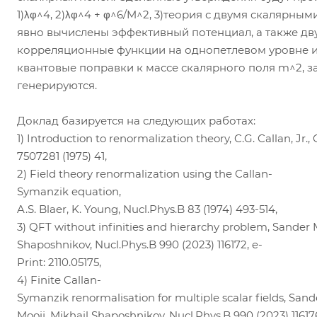
1)λφ^4, 2)λφ^4 + φ^6/M^2, 3)теория с двумя скалярны
явно вычислены эффективный потенциал, а также дву
корреляционные функции на однопетлевом уровне и
квантовые поправки к массе скалярного поля m^2, з
генерируются.
Доклад базируется на следующих работах:
1) Introduction to renormalization theory, C.G. Callan, Jr., 
7507281 (1975) 41,
2) Field theory renormalization using the Callan-
Symanzik equation,
A.S. Blaer, K. Young, Nucl.Phys.B 83 (1974) 493-514,
3) QFT without infinities and hierarchy problem, Sander M
Shaposhnikov, Nucl.Phys.B 990 (2023) 116172, e-
Print: 2110.05175,
4) Finite Callan-
Symanzik renormalisation for multiple scalar fields, Sand
Mooij, Mikhail Shaposhnikov, Nucl.Phys.B 990 (2023) 116176