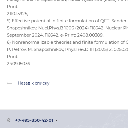
Print:
2110.15925,
5) Effective potential in finite formulation of QFT, Sander
Shaposhnikov, Nucl.Phys.B 1006 (2024) 116642, Nuclear Ph
September 2024, 116642, e-Print: 2408.00389,
6) Nonrenormalizable theories and finite formulation of 
P. Petrov, M. Shaposhnikov, Phys.Rev.D 111 (2025) 2, 025020
Print:
2409.15036
Назад к списку
+7-495-850-42-01