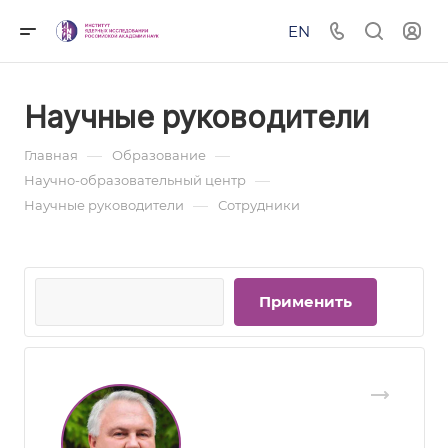
EN
Научные руководители
—
—
Главная
Образование
—
Научно-образовательный центр
—
Научные руководители
Сотрудники