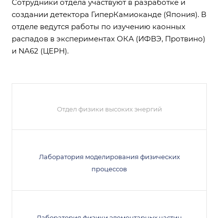
Сотрудники отдела участвуют в разработке и
создании детектора ГиперКамиоканде (Япония). В
отделе ведутся работы по изучению каонных
распадов в экспериментах ОКА (ИФВЭ, Протвино)
и NA62 (ЦЕРН).
Отдел физики высоких энергий
Лаборатория моделирования физических
процессов
Лаборатория физики элементарных частиц