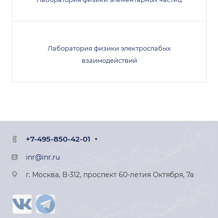
Лаборатория физики электрослабых
взаимодействий
+7-495-850-42-01
inr@inr.ru
г. Москва, В-312, проспект 60-летия Октября, 7а