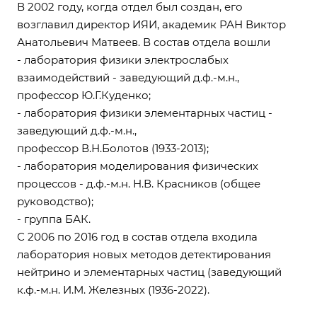
В 2002 году, когда отдел был создан, его
возглавил директор ИЯИ, академик РАН Виктор
Анатольевич Матвеев. В состав отдела вошли
- лаборатория физики электрослабых
взаимодействий - заведующий д.ф.-м.н.,
профессор Ю.Г.Куденко;
- лаборатория физики элементарных частиц -
заведующий д.ф.-м.н.,
профессор В.Н.Болотов (1933-2013);
- лаборатория моделирования физических
процессов - д.ф.-м.н. Н.В. Красников (общее
руководство);
- группа БАК.
С 2006 по 2016 год в состав отдела входила
лаборатория новых методов детектирования
нейтрино и элементарных частиц (заведующий
к.ф.-м.н. И.М. Железных (1936-2022).