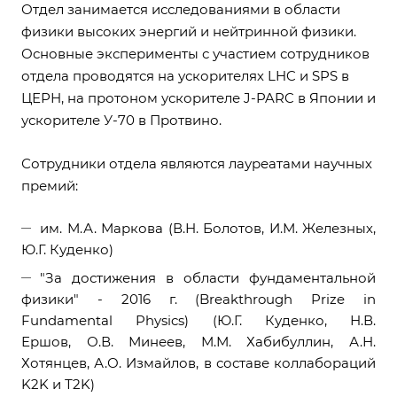
Отдел занимается исследованиями в области
физики высоких энергий и нейтринной физики.
Основные эксперименты с участием сотрудников
отдела проводятся на ускорителях LHC и SPS в
ЦЕРН, на протоном ускорителе J-PARC в Японии и
ускорителе У-70 в Протвино.
Сотрудники отдела являются лауреатами научных
премий:
им. М.А. Маркова (В.Н. Болотов, И.М. Железных,
Ю.Г. Куденко)
"За достижения в области фундаментальной
физики" - 2016 г. (Breakthrough Prize in
Fundamental Physics) (Ю.Г. Куденко, Н.В.
Ершов, О.В. Минеев, М.М. Хабибуллин, А.Н.
Хотянцев, А.О. Измайлов, в составе коллабораций
K2K и Т2K)