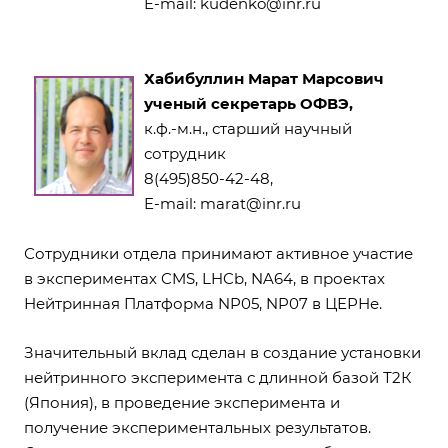
E-mail:
kudenko@inr.ru
Хабибуллин Марат Марсович
ученый секретарь ОФВЭ,
к.ф.-м.н., старший научный
сотрудник
8(495)850-42-48,
E-mail:
marat@inr.ru
Сотрудники отдела принимают активное участие
в экспериментах CMS, LHCb, NA64, в проектах
Нейтринная Платформа NP05, NP07 в ЦЕРНе.
Значительный вклад сделан в создание установки
нейтринного эксперимента с длинной базой Т2К
(Япония), в проведение эксперимента и
получение экспериментальных результатов.