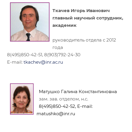
Ткачев Игорь Иванович
главный научный сотрудник,
академик
руководитель отдела с 2012
года
8(495)850-42-51, 8(903)792-24-30
E-mail:
tkachev@inr.ac.ru
Матушко Галина Константиновна
зам. зав. отделом, н.с.
8(495)850-42-52, E-mail:
matushko@inr.ru