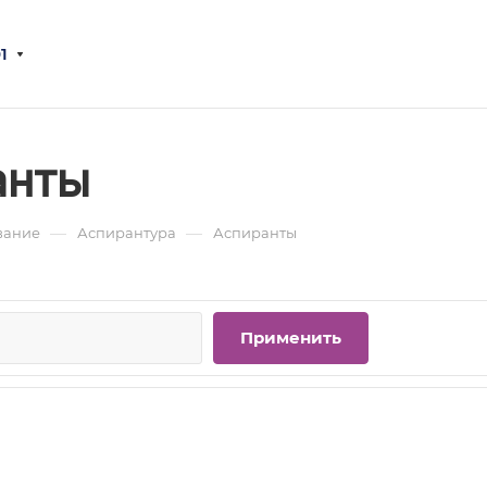
1
анты
—
—
вание
Аспирантура
Аспиранты