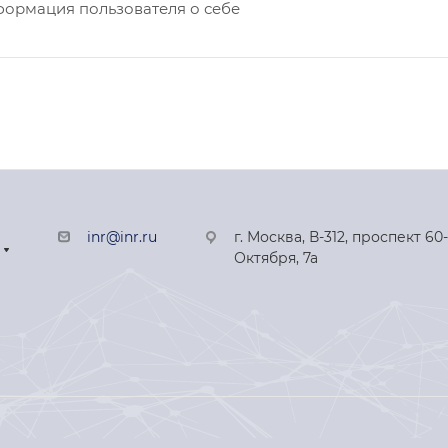
формация пользователя о себе
inr@inr.ru
г. Москва, В-312, проспект 60
Октября, 7а