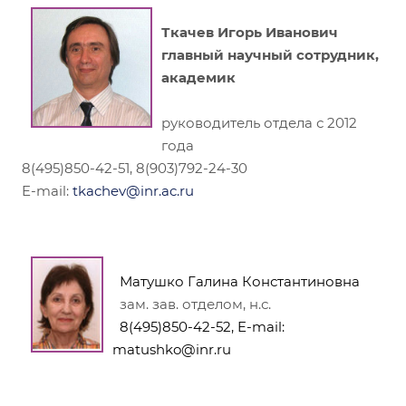
Ткачев Игорь Иванович
главный научный сотрудник,
академик
руководитель отдела с 2012
года
8(495)850-42-51, 8(903)792-24-30
E-mail:
tkachev@inr.ac.ru
Матушко Галина Константиновна
зам. зав. отделом, н.с.
8(495)850-42-52, E-mail:
matushko@inr.ru