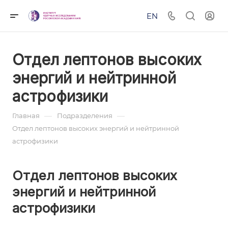
EN
Отдел лептонов высоких
энергий и нейтринной
астрофизики
—
—
Главная
Подразделения
Отдел лептонов высоких энергий и нейтринной
астрофизики
Отдел лептонов высоких
энергий и нейтринной
астрофизики