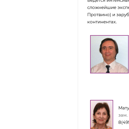
Ведется интенсив
сложнейшие экспе
Протвино) и заруб
континентах.
Мату
зам. 
8(495