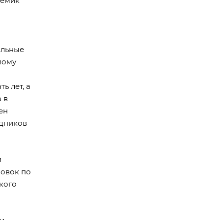
демик
альные
мому
ь лет, а
 в
ен
удников
и
новок по
кого