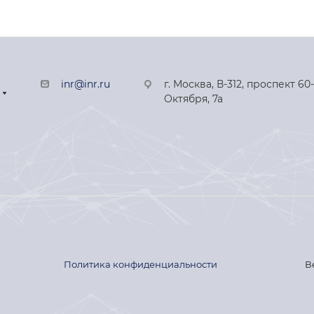
inr@inr.ru
г. Москва, В-312, проспект 60
Октября, 7а
Политика конфиденциальности
В