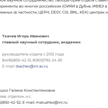
ное научное сотрудничество: лаборатории отдела стави
рименты во многих российских (ОИЯИ в Дубне, ИФВЭ в
ежных (в частности, ЦЕРН, DESY, GSI, BNL, KEК) центрах н
Ткачев Игорь Иванович
главный научный сотрудник, академик
руководитель отдела с 2012 года
8(495)850-42-51, 8(903)792-24-30
E-mail:
tkachev@inr.ac.ru
шко Галина Константиновна
зав. отделом, н.с.
)850-42-52, E-mail:
matushko@inr.ru