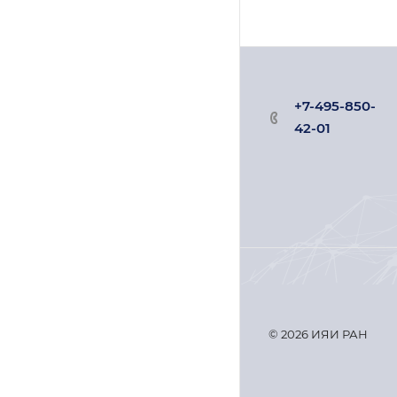
+7-495-850-
42-01
© 2026 ИЯИ РАН