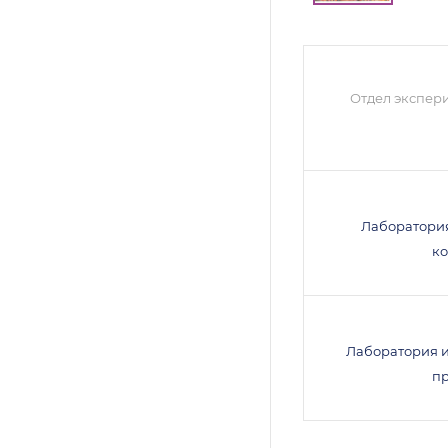
Отдел экспер
Лаборатори
к
Лаборатория 
п