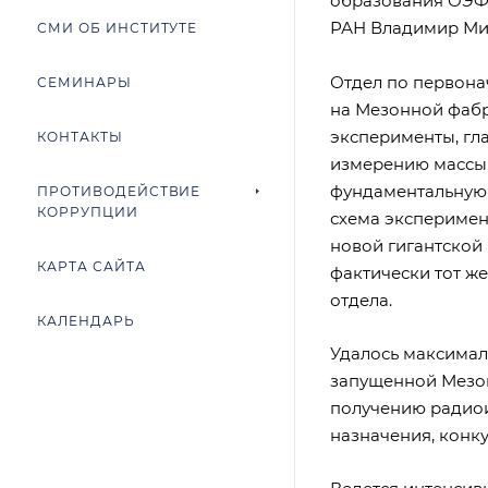
образования ОЭФ 
РАН Владимир Ми
СМИ ОБ ИНСТИТУТЕ
Отдел по первона
СЕМИНАРЫ
на Мезонной фабр
эксперименты, гл
КОНТАКТЫ
измерению массы 
фундаментальную 
ПРОТИВОДЕЙСТВИЕ
КОРРУПЦИИ
схема эксперимен
новой гигантской
КАРТА САЙТА
фактически тот ж
отдела.
КАЛЕНДАРЬ
Удалось максимал
запущенной Мезон
получению радиои
назначения, конк