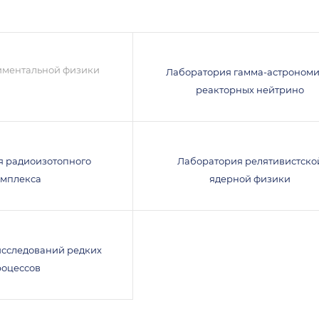
иментальной физики
Лаборатория гамма-астрономи
реакторных нейтрино
я радиоизотопного
Лаборатория релятивистско
омплекса
ядерной физики
исследований редких
роцессов