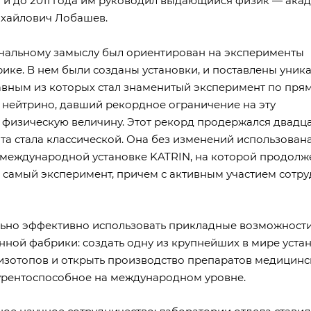
и до 2011 года им руководил выдающийся физик — aка
хайлович Лобашев.
чальному замыслу был ориентирован на эксперименты
ике. В нем были созданы установки, и поставлены уник
авным из которых стал знаменитый эксперимент по пря
нейтрино, давший рекордное ограничение на эту
физическую величину. Этот рекорд продержался двадцат
та стала классической. Она без изменений использована
 междун
ародной установке KATRIN, на которой продолж
е самый эксперимент, причем с активным участием сотр
ьно эффективно использовать прикладные возможност
ной фабрики: создать одну из крупнейших в мире уста
зотопов и открыть производство препаратов медицинс
урентоспособное на международном уровне.