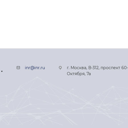
inr@inr.ru
г. Москва, В-312, проспект 60
Октября, 7а