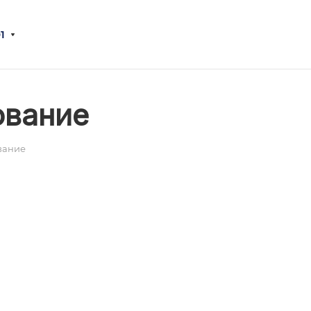
1
ование
вание