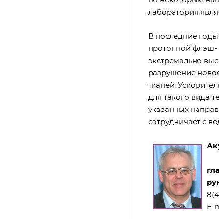
лаборатория явля
В последние годы
протонной флэш-т
экстремально выс
разрушение новоо
тканей. Ускорите
для такого вида т
указанных напра
сотрудничает с в
Ак
гл
ру
8(4
E-m