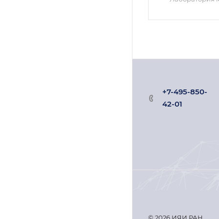
+7-495-850-
42-01
© 2026 ИЯИ РАН