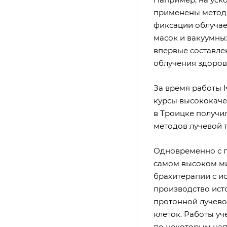
применены методы
фиксации облучае
масок и вакуумны
впервые составле
облучения здоров
За время работы 
курсы высококаче
в Троицке получи
методов лучевой 
Одновременно с п
самом высоком м
брахитерапии с и
производство ист
протонной лучево
клеток. Работы у
по некоторым нап