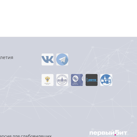
-летия
ерсия для слабовидящих