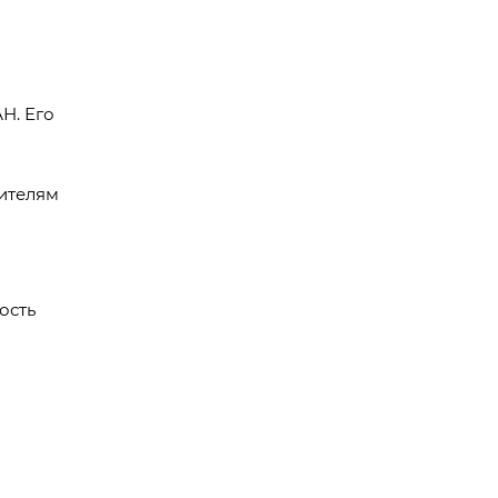
Н. Его
ителям
ость