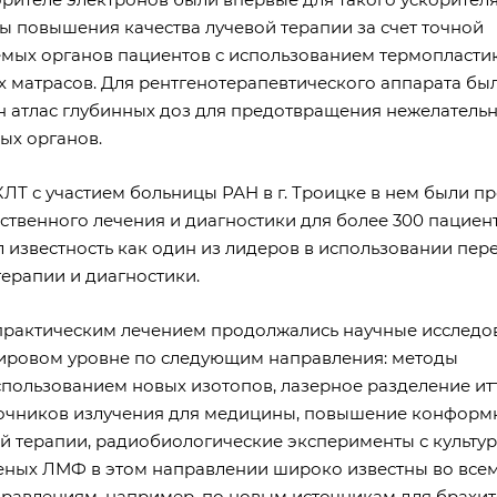
 повышения качества лучевой терапии за счет точной
мых органов пациентов с использованием термопласти
х матрасов. Для рентгенотерапевтического аппарата бы
н атлас глубинных доз для предотвращения нежелатель
ых органов.
КЛТ с участием больницы РАН в г. Троицке в нем были п
ственного лечения и диагностики для более 300 пациен
л известность как один из лидеров в использовании пер
терапии и диагностики.
рактическим лечением продолжались научные исследо
ировом уровне по следующим направления: методы
спользованием новых изотопов, лазерное разделение ит
очников излучения для медицины, повышение конформ
й терапии, радиобиологические эксперименты с культу
ченых ЛМФ в этом направлении широко известны во всем
равлениям, например, по новым источникам для брахит