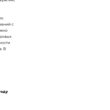
по
ваний с
ожно
оровых
ности
. В
году