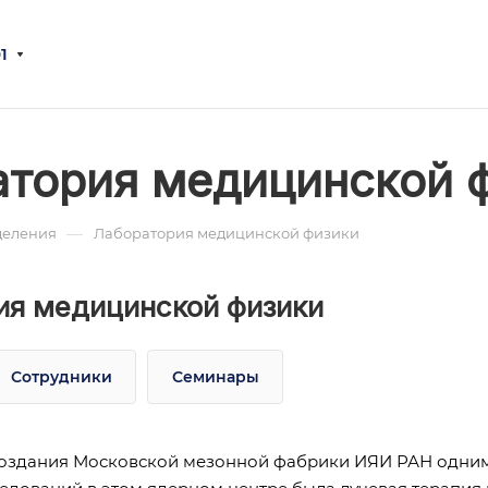
1
тория медицинской 
—
деления
Лаборатория медицинской физики
ия медицинской физики
Сотрудники
Семинары
создания Московской мезонной фабрики ИЯИ РАН одни