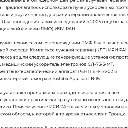
едований в этом ядерном центре была лучевая терапия 
. Предполагалось использовать пучки ускоренных прот
теля и других частиц для радиотерапии злокачественны
 Для проведения таких исследований в 2005 году была 
ицинской физики (ЛМФ) ИЯИ РАН.
научно-техническом сопровождении ЛМФ было заверше
рвой очереди Комплекса лучевой терапии (КЛТ) ИЯИ РАН
плекса вошли следующие генерирующие установки: прот
, медицинский ускоритель электронов СЛ-75-5-МТ,
ентгенотерапевтический аппарат РЕНТГЕН-ТА-02 и
пьютерный томограф Toshiba Aquilion LB-16.
я установка продолжила проходить испытания, а все
 установки практически сразу начали использоваться д
стики. Причем ученые ИЯИ РАН вывели эти установки в 
кой области, к которой в то время относился г. Троицк.
орителе электронов были впервые для такого ускорител