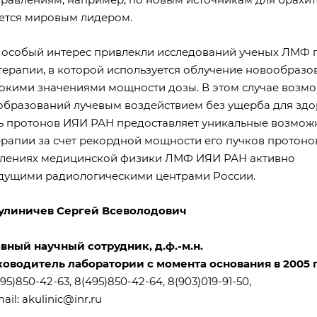
ется мировым лидером.
 особый интерес привлекли исследований ученых ЛМФ 
ерапии, в которой используется облучение новообразо
окими значениями мощности дозы. В этом случае возм
бразований лучевым воздействием без ущерба для зд
ль протонов ИЯИ РАН предоставляет уникальные возмож
ерапии за счет рекордной мощности его пучков протонов
влениях медицинской физики ЛМФ ИЯИ РАН активно
едущими радиологическими центрами России.
улиничев Сергей Всеволодович
авный научный сотрудник, д.ф.-м.н.
ководитель лаборатории с момента основания в 2005 
95)850-42-63, 8(495)850-42-64, 8(903)019-91-50,
ail:
akulinic@inr.ru