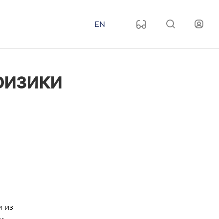
EN
физики
м из