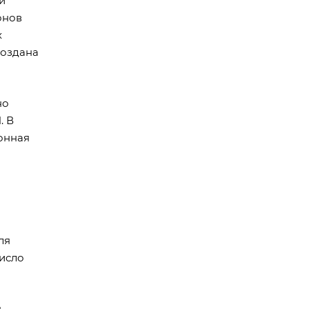
и
онов
х
создана
но
. В
онная
ля
число
я