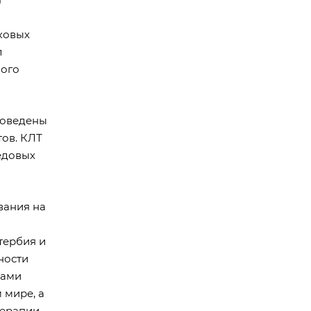
ковых
л
ного
роведены
тов. КЛТ
едовых
вания на
тербия и
ности
рами
 мире, а
ерапии,