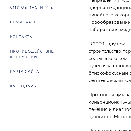
направлений иссл
ядерная медицина
СМИ ОБ ИНСТИТУТЕ
линейного ускори
новообразований.
СЕМИНАРЫ
лаборатория мед
КОНТАКТЫ
В 2009 году при 
строительство пе
ПРОТИВОДЕЙСТВИЕ
КОРРУПЦИИ
состав этого ком
лучевая установка
КАРТА САЙТА
близкофокусный р
рентгеновский ком
КАЛЕНДАРЬ
Протонная лучева
конвенциональные
лечения и диагно
лучших по Московс
Например, на уск