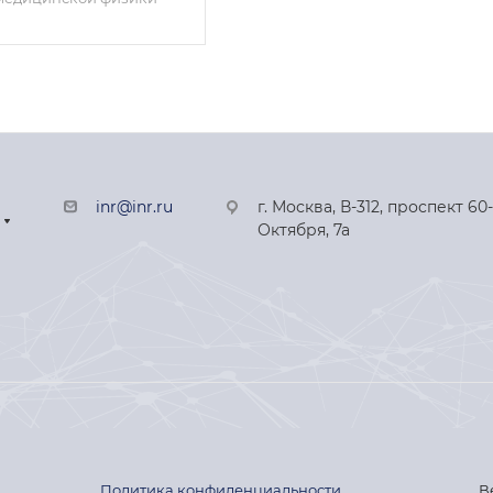
inr@inr.ru
г. Москва, В-312, проспект 60
Октября, 7а
Политика конфиденциальности
В