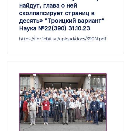
найдут, глава о ней
сколлапсирует страниц в
десять» "Троицкий вариант"
Наука №22(390) 31.10.23
https://iinr.1cbit.su/upload/docs/390N.pdf