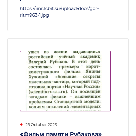
https://iinr.1cbit.su/upload/docs/gor-
ritm963-1.jpg
25 October 2023
«Фильм памяти Рубакова»