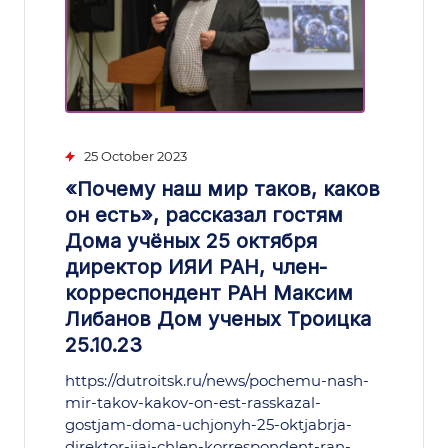
25 October 2023
«Почему наш мир таков, каков
он есть», рассказал гостям
Дома учёных 25 октября
директор ИЯИ РАН, член-
корреспондент РАН Максим
Либанов Дом ученых Троицка
25.10.23
https://dutroitsk.ru/news/pochemu-nash-
mir-takov-kakov-on-est-rasskazal-
gostjam-doma-uchjonyh-25-oktjabrja-
direktor-ijai-chlen-korrespondent-ran-