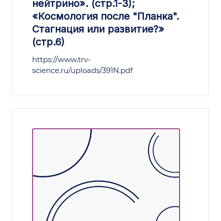
нейтрино». (стр.1-3);
«Космология после "Планка".
Стагнация или развитие?»
(стр.6)
https://www.trv-
science.ru/uploads/391N.pdf