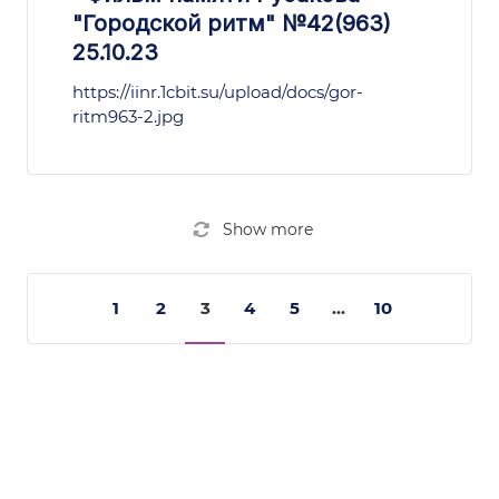
"Городской ритм" №42(963)
25.10.23
https://iinr.1cbit.su/upload/docs/gor-
ritm963-2.jpg
Show more
1
2
3
4
5
...
10