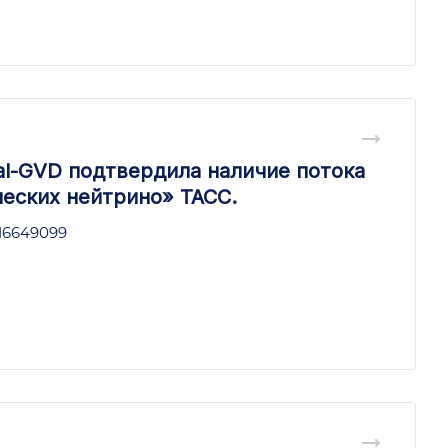
al-GVD подтвердила наличие потока
еских нейтрино» ТАСС.
/16649099