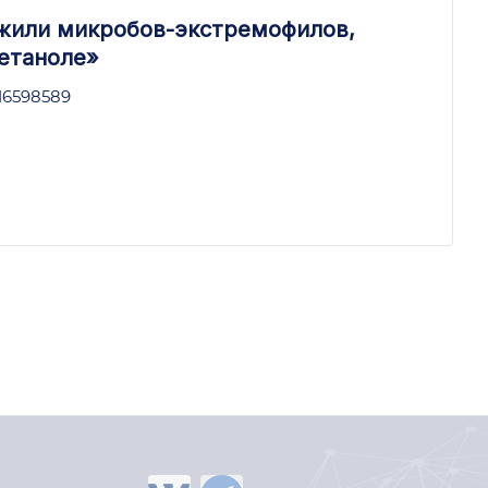
ужили микробов-экстремофилов,
етаноле»
/16598589