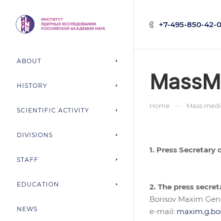
+7-495-850-42-0
ABOUT
MassM
HISTORY
—
Home
Mass medi
SCIENTIFIC ACTIVITY
DIVISIONS
1. Press Secretary
STAFF
EDUCATION
2. The press secret
Borisov Maxim Gen
NEWS
e-mail:
maxim.g.bo