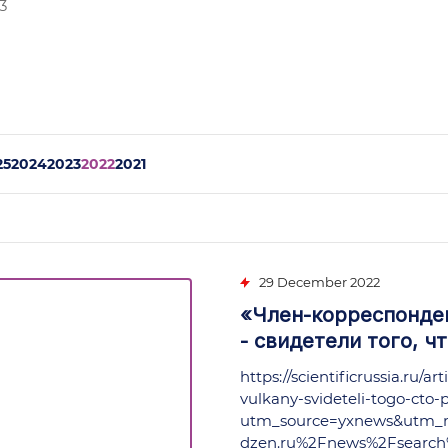
3
25
2024
2023
2022
2021
29 December 2022
«Член-корреспонден
- свидетели того, ч
https://scientificrussia.ru/a
vulkany-svideteli-togo-cto-
utm_source=yxnews&utm_
dzen.ru%2Fnews%2Fsearch