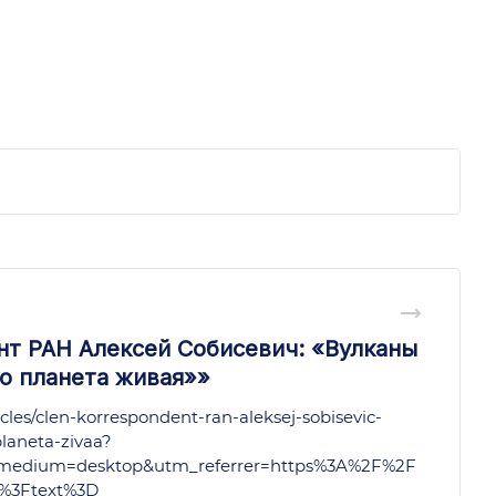
т РАН Алексей Собисевич: «Вулканы
то планета живая»»
rticles/clen-korrespondent-ran-aleksej-sobisevic-
planeta-zivaa?
medium=desktop&utm_referrer=https%3A%2F%2F
%3Ftext%3D