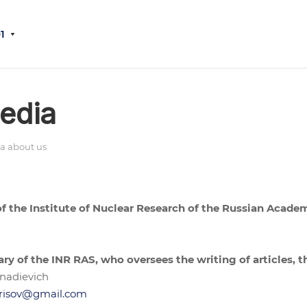
1
edia
a about us
 of the Institute of Nuclear Research of the Russian Acade
ary of the INR RAS, who oversees the writing of articles, t
nadievich
risov@gmail.com