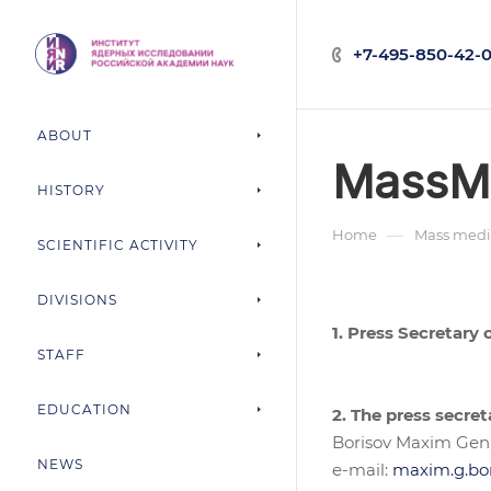
+7-495-850-42-0
ABOUT
MassM
HISTORY
—
Home
Mass medi
SCIENTIFIC ACTIVITY
DIVISIONS
1. Press Secretary
STAFF
EDUCATION
2. The press secret
Borisov Maxim Gen
NEWS
e-mail:
maxim.g.bo