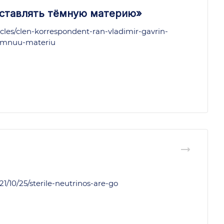
оставлять тёмную материю»
rticles/clen-korrespondent-ran-vladimir-gavrin-
temnuu-materiu
21/10/25/sterile-neutrinos-are-go