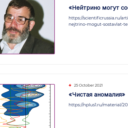
«Нейтрино могут с
https://scientificrussia.ru/a
nejtrino-mogut-sostavlat-
25 October 2021
«Чистая аномалия»
https://nplus1.ru/material/20