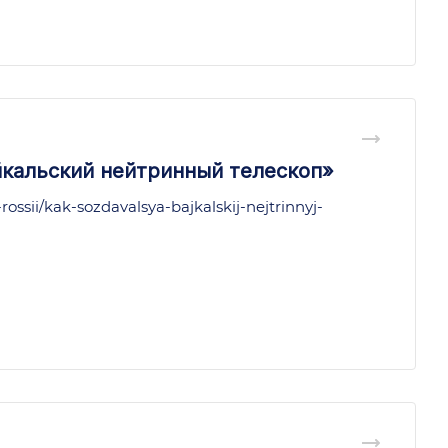
йкальский нейтринный телескоп»
rossii/kak-sozdavalsya-bajkalskij-nejtrinnyj-