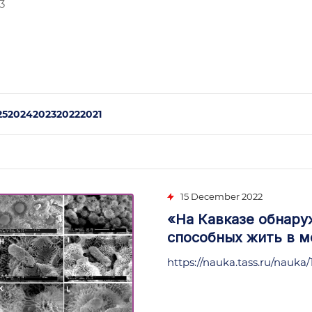
3
25
2024
2023
2022
2021
15 December 2022
«На Кавказе обнар
способных жить в м
https://nauka.tass.ru/nauka