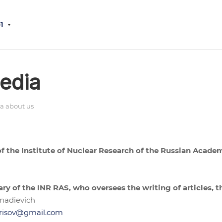
1
edia
a about us
 of the Institute of Nuclear Research of the Russian Acade
ary of the INR RAS, who oversees the writing of articles, t
nadievich
risov@gmail.com