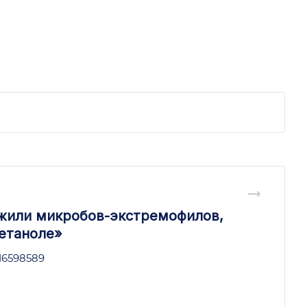
ужили микробов-экстремофилов,
етаноле»
/16598589