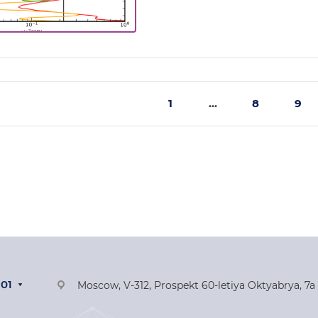
1
...
8
9
-01
Moscow, V-312, Prospekt 60-letiya Oktyabrya, 7a