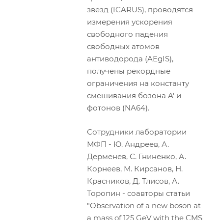
звезд (ICARUS), проводятся
измерения ускорения
свободного падения
свободных атомов
антиводорода (AEgIS),
получены рекордные
ограничения на константу
смешивания бозона A' и
фотонов (NA64).
Сотрудники лаборатории
МФП - Ю. Андреев, А.
Дерменев, С. Гниненко, А.
Корнеев, М. Кирсанов, Н.
Красников, Д. Тлисов, А.
Торопин - соавторы статьи
"Observation of a new boson at
a mass of 125 GeV with the CMS