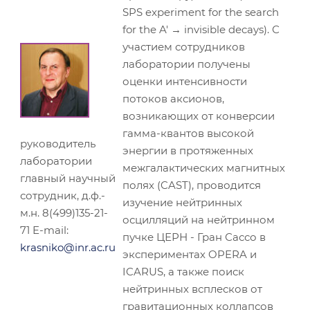
SPS experiment for the search
for the A' → invisible decays). С
участием сотрудников
лаборатории получены
оценки интенсивности
потоков аксионов,
возникающих от конверсии
гамма-квантов высокой
руководитель
энергии в протяженных
лаборатории
межгалактических магнитных
главный научный
полях (CAST), проводится
сотрудник, д.ф.-
изучение нейтринных
м.н. 8(499)135-21-
осцилляций на нейтринном
71 E-mail:
пучке ЦЕРН - Гран Сассо в
krasniko@inr.ac.ru
экспериментах OPERA и
ICARUS, а также поиск
нейтринных всплесков от
гравитационных коллапсов