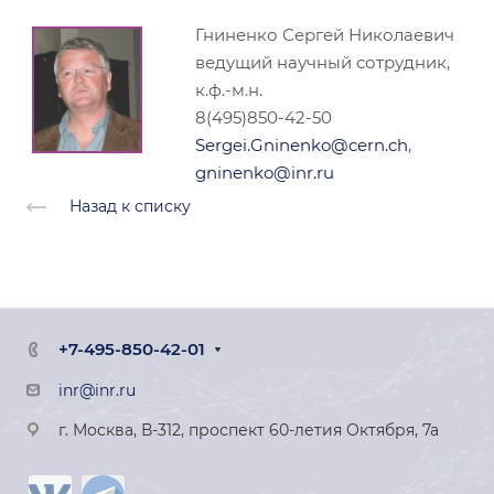
Гниненко Сергей Николаевич
ведущий научный сотрудник,
к.ф.-м.н.
8(495)850-42-50
Sergei.Gninenko@cern.ch
,
gninenko@inr.ru
Назад к списку
+7-495-850-42-01
inr@inr.ru
г. Москва, В-312, проспект 60-летия Октября, 7а