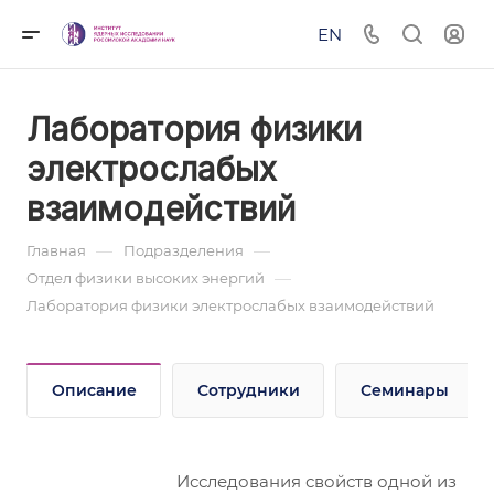
EN
Лаборатория физики
электрослабых
взаимодействий
—
—
Главная
Подразделения
—
Отдел физики высоких энергий
Лаборатория физики электрослабых взаимодействий
Описание
Сотрудники
Семинары
Исследования свойств одной из