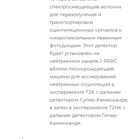
спектросмещающие волокна
для переизлучения и
транспортировки
сцинтиляционных сигналов к
микропиксельным лавинным
фотодиодам. Этот детектор
будет установлен на
нейтринном канале J-PARC
вблизи пионорождающей
мишени для исследований
нейтринных осцилляций в
эксперименте T2K c дальним
детектором Супер-Kамиоканде,
а затем в эксперименте T2HK с
дальним детектором Гипер-
Kамиоканде.