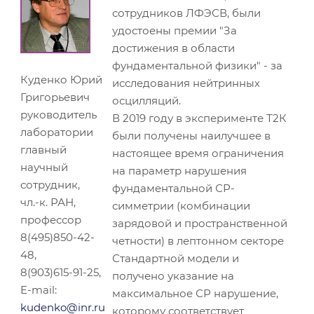
сотрудников ЛФЭСВ, были
удостоены премии "За
достижения в области
фундаментальной физики" - за
Куденко Юрий
исследования нейтринных
Григорьевич
осцилляций.
руководитель
В 2019 году в эксперименте Т2К
лаборатории
были получены наилучшее в
главный
настоящее время ограничения
научный
на параметр нарушения
сотрудник,
фундаментальной СР-
чл.-к. РАН,
симметрии (комбинации
профессор
зарядовой и пространственной
8(495)850-42-
четности) в лептонном секторе
48,
Стандартной модели и
8(903)615-91-25,
получено указание на
E-mail:
максимальное СР нарушение,
kudenko@inr.ru
которому соответствует