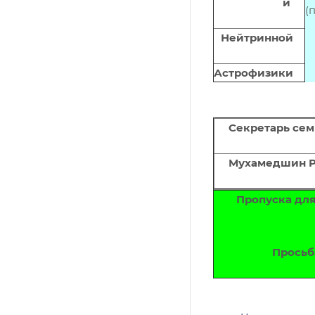
и
(
Нейтринной
Астрофизики
Секретарь сем
Мухамедшин Ра
Пропуска для
Просьб