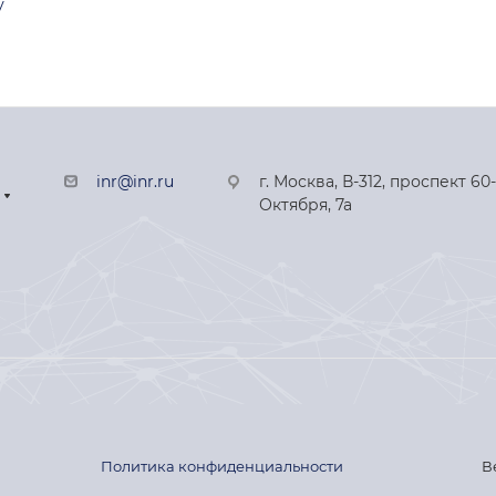
у
inr@inr.ru
г. Москва, В-312, проспект 60
Октября, 7а
Политика конфиденциальности
В