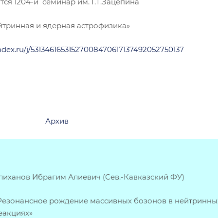
тся 1204-й семинар им. Г.Т.Зацепина
йтринная и ядерная астрофизика»
andex.ru/j/53134616531527008470617137492052750137
:
Архив
лиханов Ибрагим Алиевич (Сев.-Кавказский ФУ)
Резонансное рождение массивных бозонов в нейтринны
еакциях»