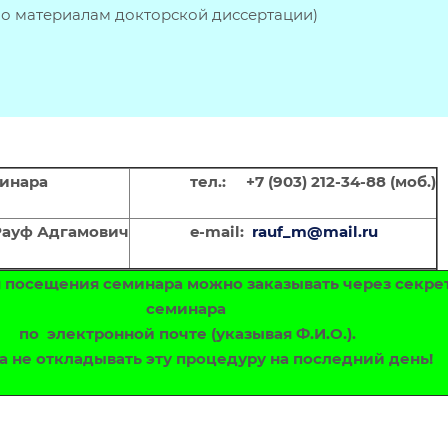
по материалам докторской диссертации)
инара
тел.: +7 (903) 212-34-88 (моб.)
уф Адгамович
e-mail:
rauf_m@mail.ru
 посещения семинара можно заказывать через секре
семинара
по электронной почте (указывая Ф.И.О.).
а не откладывать эту процедуру на последний день!