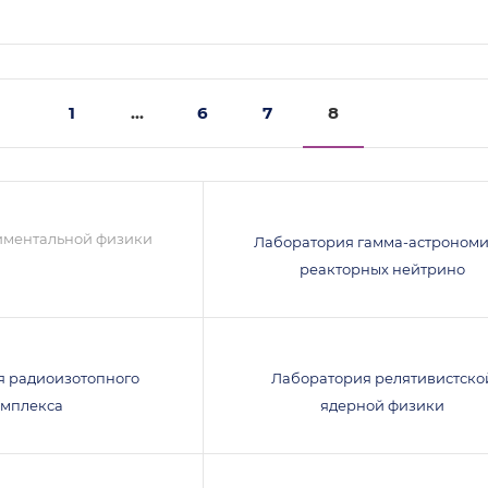
1
...
6
7
8
иментальной физики
Лаборатория гамма-астрономи
реакторных нейтрино
я радиоизотопного
Лаборатория релятивистско
омплекса
ядерной физики