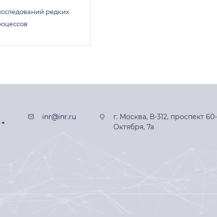
исследований редких
роцессов
inr@inr.ru
г. Москва, В-312, проспект 60
Октября, 7а