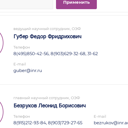
ведущий научный сотрудник, ОЭФ
Губер Федор Фридрихович
Телефон
8(495)850-42-56, 8(903)629-32-68, 31-62
E-mail
guber@inr.ru
главный научный сотрудник, ОЭФ
Безруков Леонид Борисович
Телефон
E-mail
8(915)212-93-84, 8(903)729-27-65
bezrukov@inr.ac