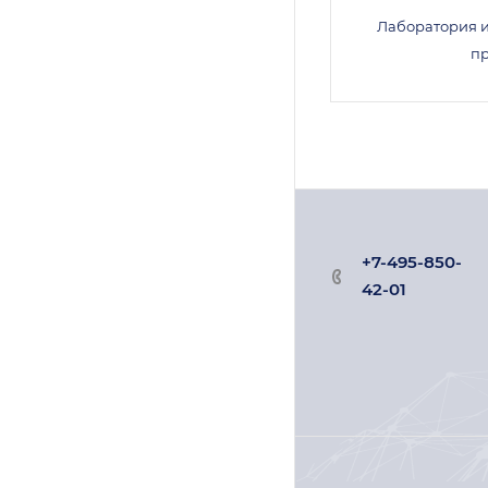
Лаборатория 
п
+7-495-850-
42-01