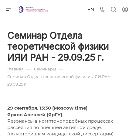
EN
Семинар Отдела
теоретической физики
ИЯИ РАН - 29.09.25 г.
—
—
Главная
Семинары
Семинар Отдела теоретической физики ИЯИ РАН -
29.09.25 г.
29 сентября, 15:30 (Moscow time)
Ярков Алексей (ЯрГУ)
Резонансы в комптоноподобных процессах
рассеяния во внешней активной среде,
(по материалам кандидатской диссертации)