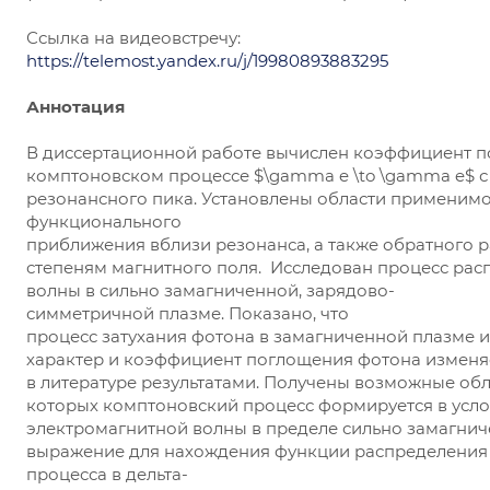
Ссылка на видеовстречу:
https://telemost.yandex.ru/j/19980893883295
Аннотация
В диссертационной работе вычислен коэффициент п
комптоновском процессе $\gamma e \to \gamma e$ 
резонансного пика. Установлены области применимо
функционального
приближения вблизи резонанса, а также обратного 
степеням магнитного поля. Исследован процесс ра
волны в сильно замагниченной, зарядово-
симметричной плазме. Показано, что
процесс затухания фотона в замагниченной плазме
характер и коэффициент поглощения фотона изменя
в литературе результатами. Получены возможные обл
которых комптоновский процесс формируется в усло
электромагнитной волны в пределе сильно замагнич
выражение для нахождения функции распределения 
процесса в дельта-