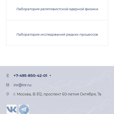
Лаборатория релятивистской ядерной физики
Лаборатория исследований редких процессов
+7-495-850-42-01
inr@inr.ru
г. Москва, В-312, проспект 60-летия Октября, 7а