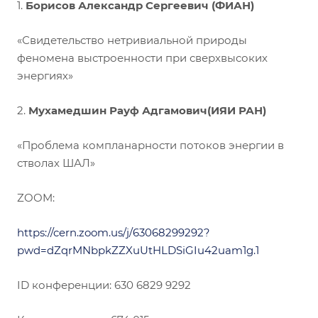
1.
Борисов Александр Сергеевич (ФИАН)
«Свидетельство нетривиальной природы
феномена выстроенности при сверхвысоких
энергиях»
2.
Мухамедшин Рауф Адгамович(ИЯИ РАН)
«Проблема компланарности потоков энергии в
стволах ШАЛ»
ZOOM:
https://cern.zoom.us/j/63068299292?
pwd=dZqrMNbpkZZXuUtHLDSiGIu42uam1g.1
ID конференции: 630 6829 9292