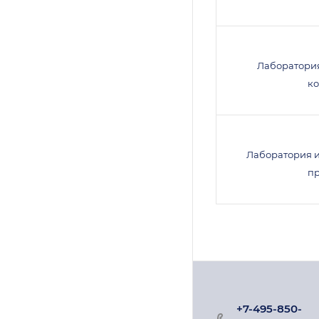
Лаборатори
к
Лаборатория 
п
+7-495-850-