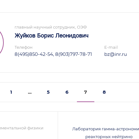
главный научный сотрудник, ОЭФ
Жуйков Борис Леонидович
Телефон
E-mail
8(495)850-42-54, 8(903)797-78-71
bz@inr.ru
1
...
5
6
7
8
иментальной физики
Лаборатория гамма-астрономи
реакторных нейтрино