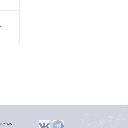
й
-летия