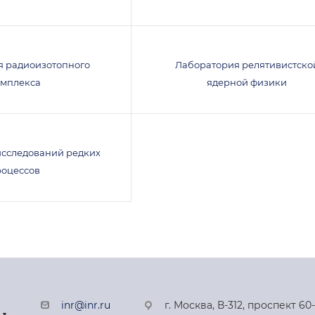
я радиоизотопного
Лаборатория релятивистско
омплекса
ядерной физики
исследований редких
роцессов
inr@inr.ru
г. Москва, В-312, проспект 60