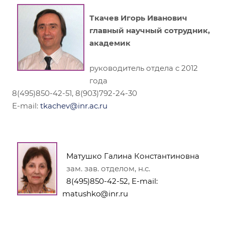
Ткачев Игорь Иванович
главный научный сотрудник,
академик
руководитель отдела с 2012
года
8(495)850-42-51, 8(903)792-24-30
E-mail:
tkachev@inr.ac.ru
Матушко Галина Константиновна
зам. зав. отделом, н.с.
8(495)850-42-52, E-mail:
matushko@inr.ru