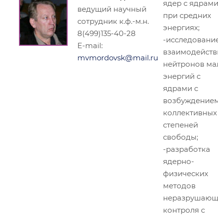
ядер с ядрам
ведущий научный
при средних
сотрудник к.ф.-м.н.
энергиях;
8(499)135-40-28
-исследовани
E-mail:
взаимодейств
mvmordovsk@mail.ru
нейтронов ма
энергий с
ядрами с
возбуждение
коллективных
степеней
свободы;
-разработка
ядерно-
физических
методов
неразрушающ
контроля с