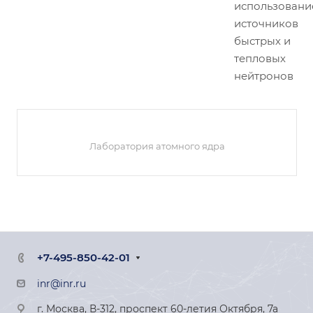
использован
источников
быстрых и
тепловых
нейтронов
Лаборатория атомного ядра
+7-495-850-42-01
inr@inr.ru
г. Москва, В-312, проспект 60-летия Октября, 7а