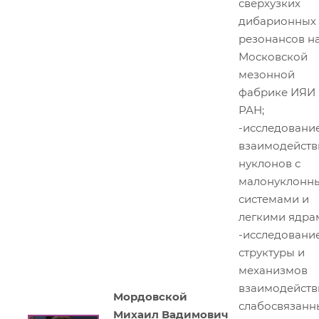
сверхузких
дибарионных
резонансов н
Московской
мезонной
фабрике ИЯИ
РАН;
-исследовани
взаимодейств
нуклонов с
малонуклонн
системами и
легкими ядра
-исследовани
структуры и
механизмов
взаимодейств
Мордовской
слабосвязанн
Михаил Вадимович