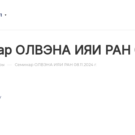
1
р ОЛВЭНА ИЯИ РАН 08
—
ры
Семинар ОЛВЭНА ИЯИ РАН 08.11.2024 г.
у