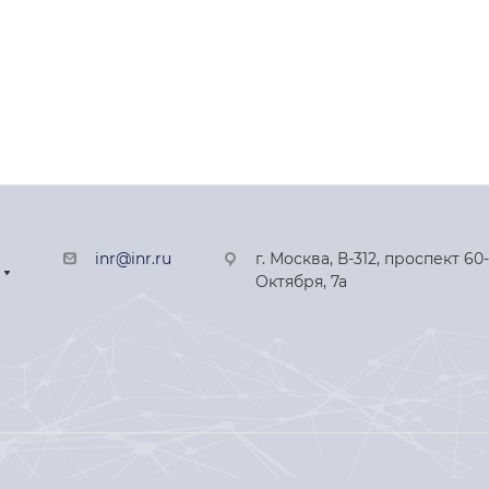
inr@inr.ru
г. Москва, В-312, проспект 60
Октября, 7а