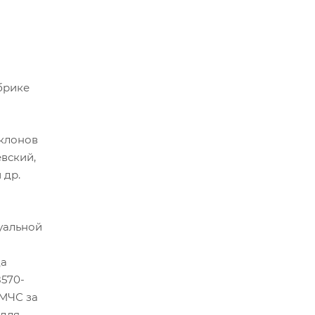
брике
клонов
вский,
 др.
уальной
да
8570-
 МЧС за
 для