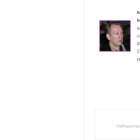
в
с
8
E
m
Лаборатор