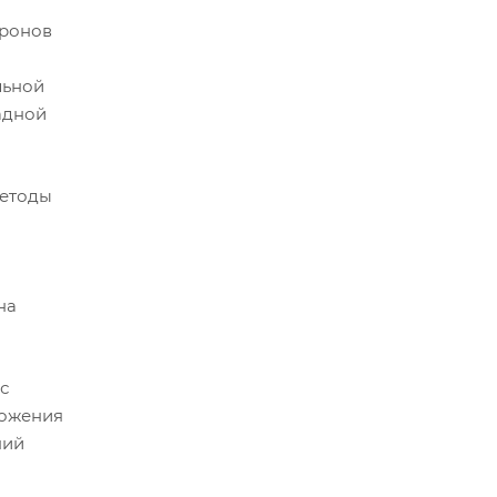
тронов
льной
адной
методы
на
с
ложения
ний