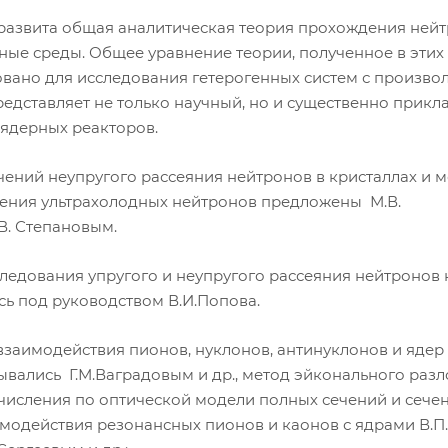
 развита общая аналитическая теория прохождения ней
ые среды. Общее уравнение теории, полученное в этих
овано для исследования гетерогенных систем с произво
представляет не только научный, но и существенно прикл
 ядерных реакторов.
чений неупругого рассеяния нейтронов в кристаллах и 
нения ультрахолодных нейтронов предложены М.В.
В. Степановым.
едования упругого и неупругого рассеяния нейтронов 
ь под руководством В.И.Попова.
заимодействия пионов, нуклонов, антинуклонов и ядер 
вались Г.М.Ваградовым и др., метод эйконального раз
числения по оптической модели полных сечений и сече
модействия резонансных пионов и каонов с ядрами В.П.