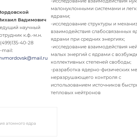
-исследование взаимодействия нук
малонуклонными системами и лег
Мордовской
ядрами;
Михаил Вадимович
-исследование структуры и механи
едущий научный
взаимодействия слабосвязанных яд
отрудник к.ф.-м.н.
ядрами при средних энергиях;
(499)135-40-28
-исследование взаимодействия не
-mail:
малых энергий с ядрами с возбуж
vmordovsk@mail.ru
коллективных степеней свободы;
-разработка ядерно-физических м
неразрушающего контроля с
использованием источников быстр
тепловых нейтронов
ия атомного ядра