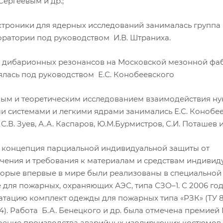
Сергеевым и др.;
ктроники для ядерных исследований занималась группа
оратории под руководством И.В. Штраниха.
х дибарионных резонансов на Московской мезонной фа
лась под руководством Е.С. Конобеевского
ым и теоретическим исследованием взаимодействия ну
и системами и легкими ядрами занимались Е.С. Конобее
С.В. Зуев, А.А. Каспаров, Ю.М.Бурмистров, С.И. Поташев и
концепция парциальной индивидуальной защиты от
учения и требования к материалам и средствам индивид
торые впервые в мире были реализованы в специальной
для пожарных, охраняющих АЭС, типа СЗО–1. С 2006 го
атацию комплект одежды для пожарных типа «РЗК» (ТУ 
4). Работа Б.А. Бенецкого и др. была отмечена премией
воение производства аварийных изолирующих костюмов