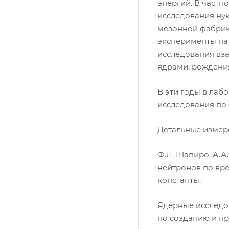
энергий. В частн
исследования ну
мезонной фабрик
эксперименты на
исследования вз
ядрами, рождени
В эти годы в лаб
исследования по
Детальные измере
Ф.Л. Шапиро, А.А
нейтронов по вре
константы.
Ядерные исследо
по созданию и пр