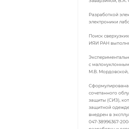
Заварзиной, В.А. 
Разработкой эле
электроники лаб
Поиск сверхузки
ИЯИ РАН выполня
Экспериментальн
с малонуклонным
М.В. Мордовской, 
Сформулирована 
сочетанного обл
защиты (СИЗ), ко
защитной одежде 
внедрен в эксплу
047-38996367-200
разработку и ос