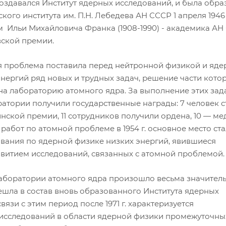
оздавался Институт ядерных исследований, и была обра
ского института им. П.Н. Лебедева АН СССР 1 апреля 1946
 Ильи Михайловича Франка (1908-1990) - академика АН
вской премии.
ая проблема поставила перед нейтронной физикой и яде
нергий ряд новых и трудных задач, решение части кото
а лабораторию атомного ядра. За выполнение этих зад
атории получили государственные награды: 7 человек с
нской премии, 11 сотрудников получили ордена, 10 — ме
работ по атомной проблеме в 1954 г. основное место ст
вания по ядерной физике низких энергий, явившиеся
витием исследований, связанных с атомной проблемой.
и лаборатории атомного ядра произошло весьма значител
ешла в состав вновь образованного Института ядерных
вязи с этим период после 1971 г. характеризуется
исследований в области ядерной физики промежуточны