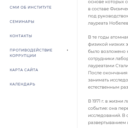
основе которых с
СМИ ОБ ИНСТИТУТЕ
в составе Физиче
под руководством
СЕМИНАРЫ
лауреата Нобеле
КОНТАКТЫ
В те годы атомн
физикой низких э
ПРОТИВОДЕЙСТВИЕ
было возложено н
КОРРУПЦИИ
сотрудники лабор
лауреатами Стали
КАРТА САЙТА
После окончания 
занимать исследо
КАЛЕНДАРЬ
естественным раз
В 1971 г. в жизн
событие: она пер
исследований. В с
развертыванием 