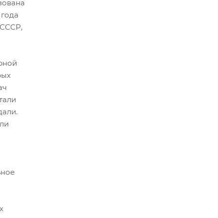
зована
 года
 СССР,
рной
рых
ач
тали
дали.
али
ьное
х