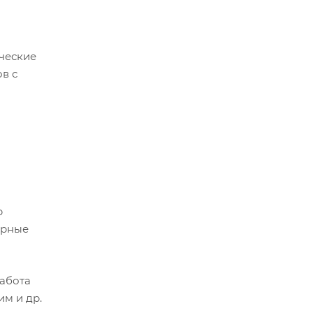
ческие
в с
р
ерные
абота
им и др.