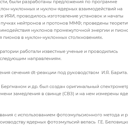
ости, были разработаны предложения по программе
клон-нуклонных и нуклон-ядерных взаимодействий на
е ИЯИ, проводилось изготовление установок и начаты
 пучках нейтронов и протонов ММФ; проведены теорети
аимодействия нуклонов промежуточной энергии и пионо
я пионов в нуклон-нуклонных столкновениях.
оратории работали известные ученые и проводились
 следующим направлениям.
ния сечения dt-реакции под руководством И.Я. Барита.
. Бергманом и др. был создан оригинальный спектромет
мени замедления в свинце (СВЗ) и на нем измерены яд
вания с использованием фотоэмульсионного метода и р
оизводству ядерных фотоэмульсий велась Г.Е. Беловицк