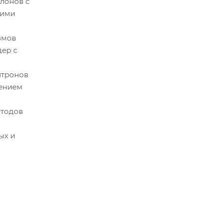
лонов с
кими
змов
ер с
йтронов
дением
етодов
ых и