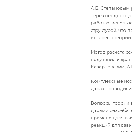
А.В. Степановым
через неоднородн
работах, использ
структурой, что 
интерес в теории
Метод расчета се
получения и хра
Казарновским, А.
Комплексные иссл
ядрах проводилис
Вопросы теории в
ядрами разрабаты
применен для вы
реакций для взаи