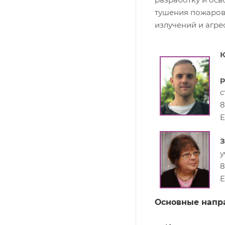
тушения пожаров
излучений и агре
К
р
с
8
E
З
у
8
E
Основные напра