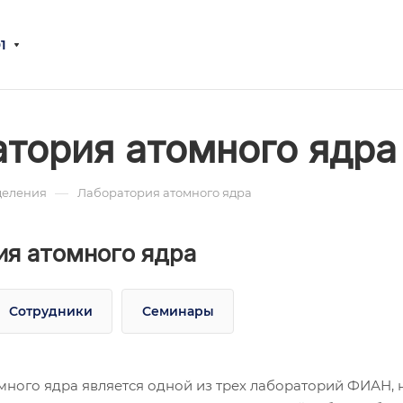
1
тория атомного ядра
—
деления
Лаборатория атомного ядра
ия атомного ядра
Сотрудники
Семинары
ного ядра является одной из трех лабораторий ФИАН, 