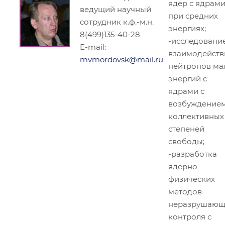
ядер с ядрам
ведущий научный
при средних
сотрудник к.ф.-м.н.
энергиях;
8(499)135-40-28
-исследовани
E-mail:
взаимодейств
mvmordovsk@mail.ru
нейтронов ма
энергий с
ядрами с
возбуждение
коллективных
степеней
свободы;
-разработка
ядерно-
физических
методов
неразрушающ
контроля с