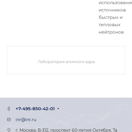
использован
источников
быстрых и
тепловых
нейтронов
Лаборатория атомного ядра
+7-495-850-42-01
inr@inr.ru
г. Москва, В-312, проспект 60-летия Октября, 7а