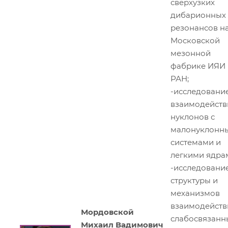
сверхузких
дибарионных
резонансов н
Московской
мезонной
фабрике ИЯИ
РАН;
-исследовани
взаимодейств
нуклонов с
малонуклонн
системами и
легкими ядра
-исследовани
структуры и
механизмов
взаимодейств
Мордовской
слабосвязанн
Михаил Вадимович