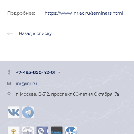
Подробнее:
https://www.inr.ac.ru/seminars.html
Назад к списку
+7-495-850-42-01
inr@inr.ru
г. Москва, В-312, проспект 60-летия Октября, 7а