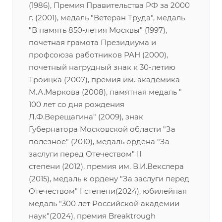
(1986), Премия Правительства РФ за 2000
г. (2001), медаль "Ветеран Труда", медаль
"В память 850-летия Москвы" (1997),
почетная грамота Президиума и
профсоюза работников РАН (2000),
почетный нагрудный знак к 30-летию
Троицка (2007), премия им. академика
М.А.Маркова (2008), памятная медаль "
100 лет со дня рождения
Л.Ф.Верещагина" (2009), знак
Губернатора Московской области "За
полезное" (2010), медаль ордена "За
заслуги перед Отечеством" II
степени (2012), премия им. В.И.Векслера
(2015), медаль к ордену "За заслуги перед
Отечеством" I степени(2024), юбилейная
медаль "300 лет Российской академии
наук"(2024), премия Breaktrough