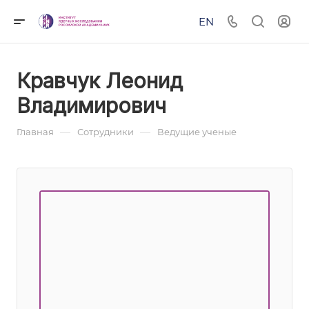
EN
Кравчук Леонид
Владимирович
—
—
Главная
Сотрудники
Ведущие ученые