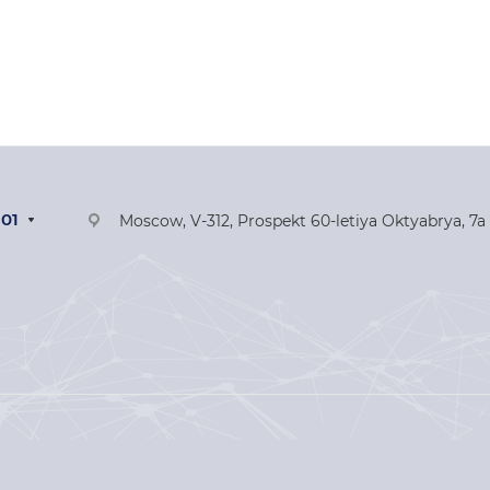
-01
Moscow, V-312, Prospekt 60-letiya Oktyabrya, 7a