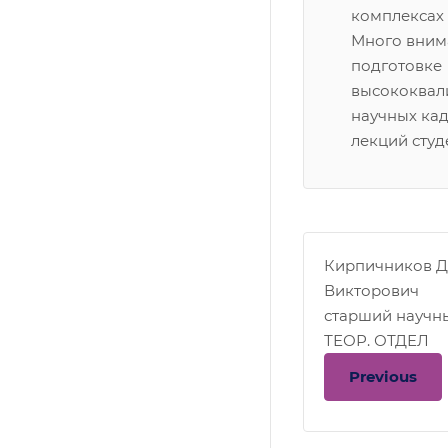
комплексах 
Много вним
подготовке
высококва
научных кад
лекций студ
Кирпичников 
Викторович
старший научны
ТЕОР. ОТДЕЛ
Previous