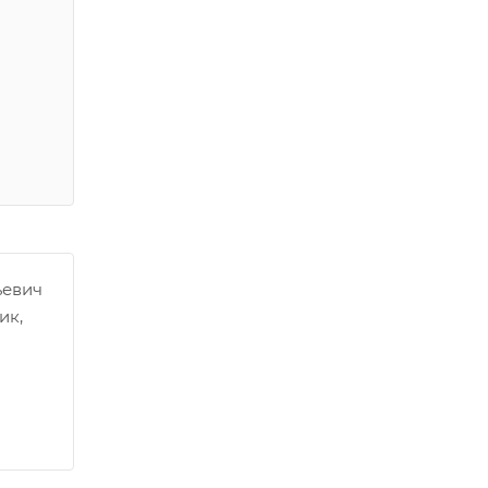
ьевич
ик,