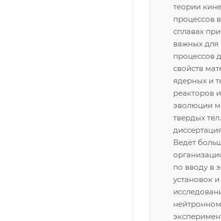
теории кин
процессов в
сплавах при
важных для
процессов 
свойств ма
ядерных и 
реакторов и
эволюции м
твердых тел
диссертация 
Ведёт боль
организаци
по вводу в 
установок 
исследован
нейтронном
эксперимен