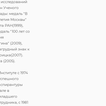
 исследований
член Ученого
рады: медаль "В
летия Москвы"
ота РАН(1999),
даль "100 лет со
ия
ина" (2009),
агрудный знак к
оицка(2007).
 (2005).
нституте с 1974
успешного
аспирантуры
але в
младшего
рудника, с 1981