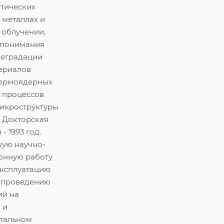
етических
 металлах и
 облучении,
 понимания
деградации
териалов
термоядерных
 процессов
икроструктуры
. Докторская
- 1993 год.
шую научно-
онную работу
эксплуатацию
и проведению
ий на
 и
тальном