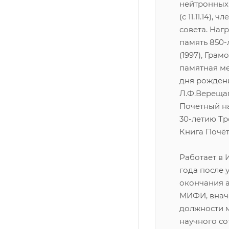
нейтронных
(с 11.11.14), 
совета. Наг
память 850-
(1997), Грам
памятная ме
дня рожден
Л.Ф.Верещаг
Почетный н
30-летию Тр
Книга Почёта
Работает в И
года после 
окончания 
МИФИ, внач
должности 
научного сот