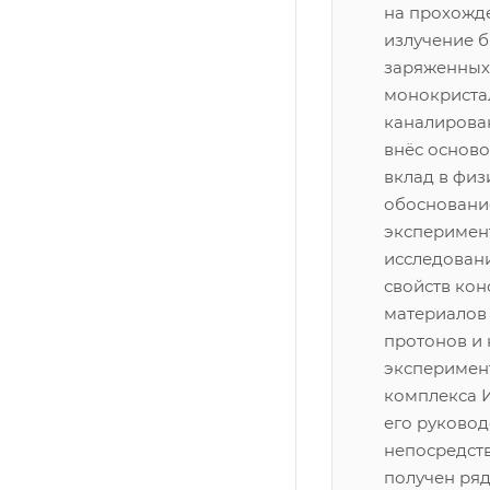
на прохожд
излучение 
заряженных 
монокриста
каналирован
внёс основ
вклад в физ
обосновани
эксперимен
исследован
свойств ко
материалов 
протонов и
эксперимен
комплекса И
его руковод
непосредст
получен ряд