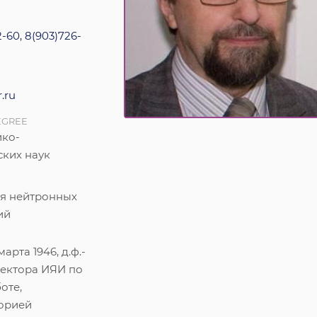
-60, 8(903)726-
.ru
EGREE
ико-
ских наук
я нейтронных
ий
арта 1946, д.ф.-
иректора ИЯИ по
оте,
торией