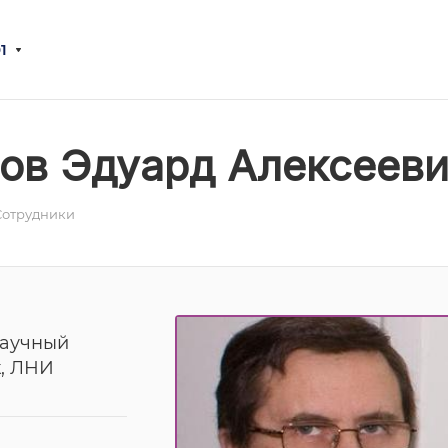
1
ов Эдуард Алексеев
Сотрудники
научный
к, ЛНИ