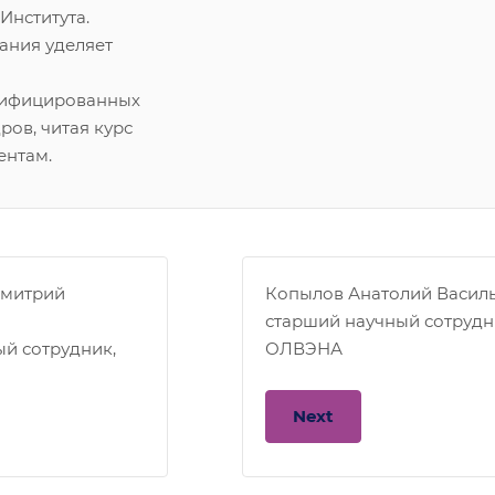
Института.
ания уделяет
лифицированных
ров, читая курс
ентам.
Дмитрий
Копылов Анатолий Васил
старший научный сотрудн
й сотрудник,
ОЛВЭНА
Next