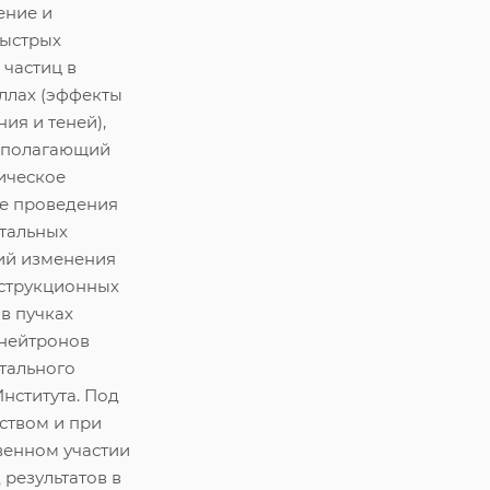
ение и
быстрых
частиц в
ллах (эффекты
ия и теней),
ополагающий
ическое
е проведения
тальных
ий изменения
нструкционных
в пучках
 нейтронов
тального
нститута. Под
ством и при
венном участии
 результатов в