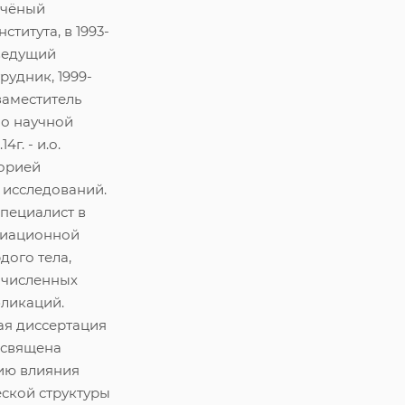
 учёный
ститута, в 1993-
 ведущий
рудник, 1999-
 заместитель
по научной
.14г. - и.о.
торией
 исследований.
пециалист в
диационной
дого тела,
очисленных
бликаций.
ая диссертация
посвящена
ию влияния
ской структуры