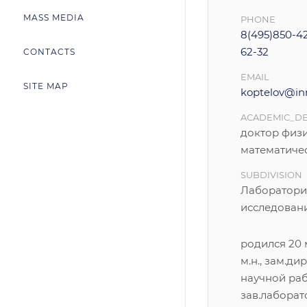
MASS MEDIA
PHONE
8(495)850-42
62-32
CONTACTS
EMAIL
SITE MAP
koptelov@inr
ACADEMIC_D
доктор физ
математиче
SUBDIVISION
Лаборатори
исследован
родился 20 м
м.н., зам.д
научной раб
зав.лабора