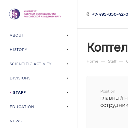
+7-495-850-42-0
ABOUT
Коптел
HISTORY
—
—
Home
Staff
SCIENTIFIC ACTIVITY
DIVISIONS
Position
STAFF
главный 
сотрудни
EDUCATION
NEWS