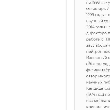
по 1993 гг. -
секретарь Ин
1999 годы -
научный сот
2014 годы -
директора 
работе, с 11.11
зав.лабора
нейтронных
Известный с
области ра
физики твёр
автор мног
научных пу
Кандидатск
(1974 год) 
исследован
кристалличе