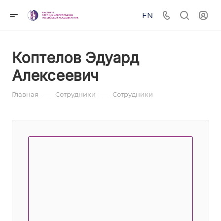
EN
Коптелов Эдуард
Алексеевич
—
—
Главная
Сотрудники
Сотрудники