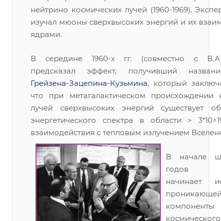
нейтрино космических лучей (1960-1969). Эксп
изучал мюоны сверхвысоких энергий и их взаи
ядрами.
В середине 1960-х гг. (совместно с В.А.
предсказал эффект, получивший назва
Грейзена-Зацепина-Кузьмина
, который заключ
что при метагалактическом происхождении 
лучей сверхвысоких энергий существует о
энергетического спектра в области > 3*10^1
взаимодействия с тепловым излучением Вселен
В начале ше
годов Г.Т
начинает ис
проникающе
компоненты
космического