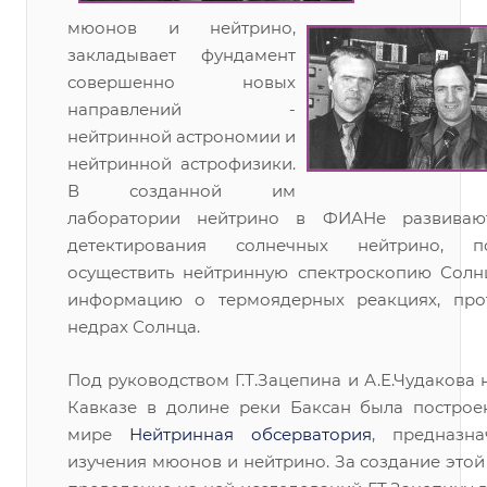
мюонов и нейтрино,
закладывает фундамент
совершенно новых
направлений -
нейтринной астрономии и
нейтринной астрофизики.
В созданной им
лаборатории нейтрино в ФИАНе развиваю
детектирования солнечных нейтрино, п
осуществить нейтринную спектроскопию Солнц
информацию о термоядерных реакциях, про
недрах Солнца.
Под руководством Г.Т.Зацепина и А.Е.Чудакова
Кавказе в долине реки Баксан была построе
мире
Нейтринная обсерватория
, предназн
изучения мюонов и нейтрино. За создание этой