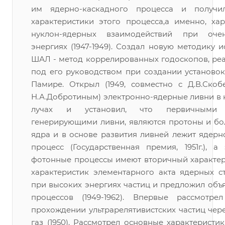
им ядерно-каскадного процесса и получи
характеристики этого процесса,а именно, хар
нуклон-ядерных взаимодействий при оче
энергиях (1947-1949). Создал новую методику 
ШАЛ - метод коррелированных годоскопов, ре
под его руководством при создании установок
Памире. Открыл (1949, совместно с Д.В.Ско
Н.А.Добротиным) электронно-ядерные ливни в 
лучах и установил, что первичными ч
генерирующими ливни, являются протоны и бо
ядра и в основе развития ливней лежит ядерн
процесс (Государственная премия, 1951г.), а
фотонные процессы имеют вторичный характер
характеристик элементарного акта ядерных с
при высоких энергиях частиц и предложил объ
процессов (1949-1962). Впервые рассмотр
прохождении ультрарелятивистских частиц чер
газ (1950). Рассмотрел основные характерист