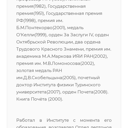
премия(1982), Государственная
премия(1951), Государственная премия
РФ(1998), премия им.
Б.М.Понтекорво(2001), медаль
О'Келли(1999), орден За Заслуги IV, орден
Октябрьской Революции, два ордена
Трудового Красного Знамени, премия им.
академика М.А.Маркова ИЯИ РАН(2002),
премия им. М.В.Ломоносова(2002),
золотая медаль РАН
им.Д.В.Скобельцына(2005), почетный
доктор Института физики Туринского
университета(2007), орден Почета(2008).
Книга Почёта (2000).
Работал в Институте с момента его
образования, возглавлял Отдел лептонов