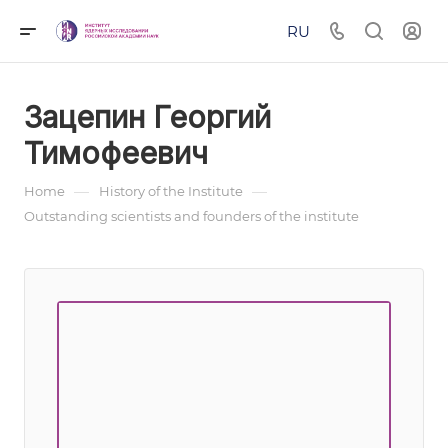
RU
Зацепин Георгий
Тимофеевич
—
—
Home
History of the Institute
Outstanding scientists and founders of the institute