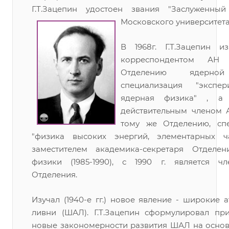
Г.Т.Зацепин удостоен звания "Заслуженны
Московского университета"
В 1968г. Г.Т.Зацепин и
корреспондентом А
Отделению ядерной
специализация "экспер
ядерная физика" , а 
действительным членом
тому же Отделению, сп
"физика высоких энергий, элементарных ч
заместителем академика-секретаря Отделе
физики (1985-1990), с 1990 г. является 
Отделения.
Изучал (1940-е гг.) новое явление - широкие
ливни (ШАЛ). Г.Т.Зацепин сформулировал пр
новые закономерности развития ШАЛ на основ