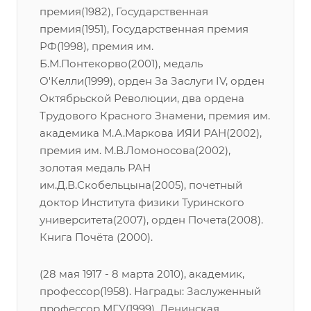
премия(1982), Государственная
премия(1951), Государственная премия
РФ(1998), премия им.
Б.М.Понтекорво(2001), медаль
О'Келли(1999), орден За Заслуги IV, орден
Октябрьской Революции, два ордена
Трудового Красного Знамени, премия им.
академика М.А.Маркова ИЯИ РАН(2002),
премия им. М.В.Ломоносова(2002),
золотая медаль РАН
им.Д.В.Скобельцына(2005), почетный
доктор Института физики Туринского
университета(2007), орден Почета(2008).
Книга Почёта (2000).
(28 мая 1917 - 8 марта 2010), академик,
профессор(1958). Награды: Заслуженный
профессор МГУ(1999), Ленинская