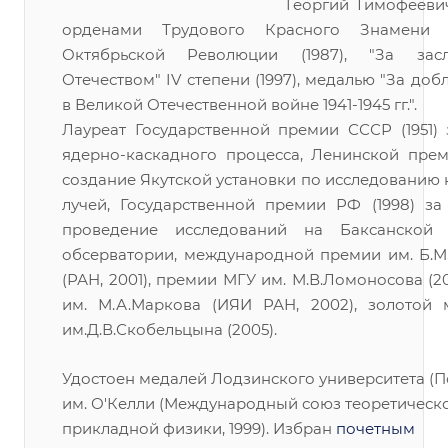
Георгий Тимофееви
орденами Трудового Красного Знамени (19
Октябрьской Революции (1987), "За зас
Отечеством" IV степени (1997), медалью "За доб
в Великой Отечественной войне 1941-1945 гг.".
Лауреат Государственной премии СССР (1951) 
ядерно-каскадного процесса, Ленинской преми
создание Якутской установки по исследованию
лучей, Государственной премии РФ (1998) за
проведение исследований на Баксанской 
обсерватории, международной премии им. Б.М
(РАН, 2001), премии МГУ им. М.В.Ломоносова (2
им. М.А.Маркова (ИЯИ РАН, 2002), золотой
им.Д.В.Скобельцына (2005).
Удостоен медалей Лодзинского университета (По
им. О'Келли (Международный союз теоретическ
прикладной физики, 1999). Избран
почетным