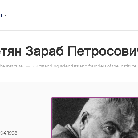
1
тян Зараб Петросови
—
the Institute
Outstanding scientists and founders of the institute
.04.1998