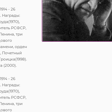
1914 - 26
. Награды:
уда(1970),
итель РСФСР,
Ленина, три
дового
намени, орден
, Почетный
роицка(1998).
а (2000).
1914 - 26
. Награды:
уда(1970),
итель РСФСР,
Ленина, три
дового