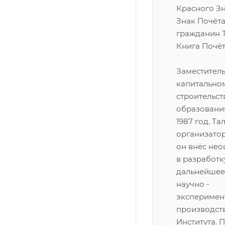
Красного З
Знак Почёта
гражданин Т
Книга Почёт
Заместитель
капитально
строительст
образования
1987 год. Т
организатор
он внёс не
в разработк
дальнейшее
научно -
эксперимен
производст
Института. 