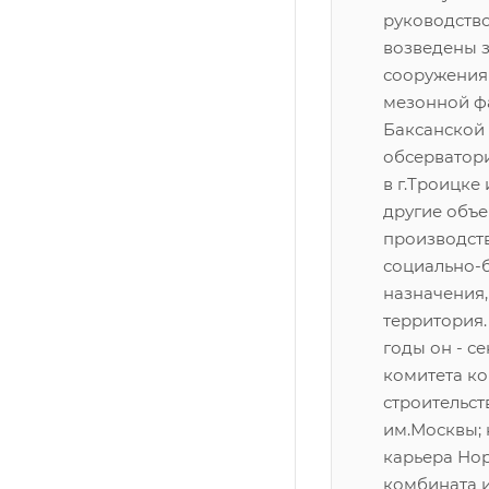
руководств
возведены 
сооружения
мезонной ф
Баксанской
обсерватор
в г.Троицке 
другие объ
производст
социально-
назначения,
территория
годы он - с
комитета к
строительст
им.Москвы;
карьера Но
комбината и