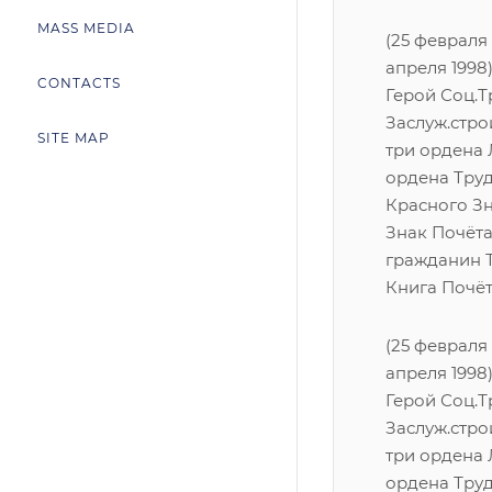
MASS MEDIA
(25 февраля 
апреля 1998)
CONTACTS
Герой Соц.Тр
Заслуж.стро
SITE MAP
три ордена 
ордена Тру
Красного З
Знак Почёта
гражданин Т
Книга Почёт
(25 февраля 
апреля 1998)
Герой Соц.Тр
Заслуж.стро
три ордена 
ордена Тру