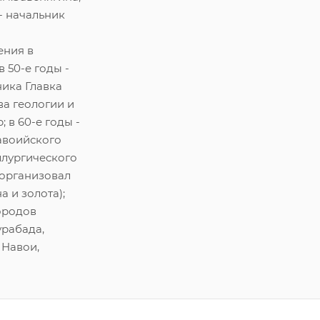
 - начальник
ения в
 50-е годы -
ника Главка
а геологии и
 в 60-е годы -
авоийского
ллургического
(организовал
а и золота);
ородов
урабада,
 Навои,