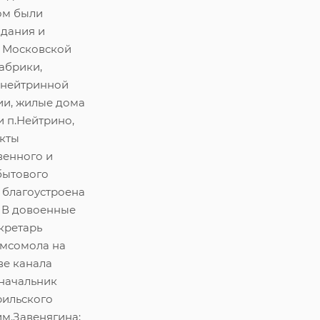
ом были
здания и
 Московской
абрики,
 нейтринной
ии, жилые дома
и п.Нейтрино,
екты
венного и
бытового
 благоустроена
. В довоенные
екретарь
омсомола на
ве канала
 начальник
рильского
м.Завенягина;