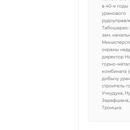
в 40-е годы
уранового
рудоуправл
Табошарах; в
зам. началь
Министерств
охраны недр;
директор Н
горно-мета
комбината 
добычу уран
строитель г
Учкудука, Н
Зарафшана,
Троицка.