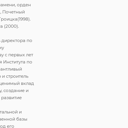
намени, орден
, Почетный
роицка(1998).
а (2000).
 директора по
му
ву с первых лет
 Института по
алантливый
 и строитель
оценимый вклад
у, создание и
 развитие
тальной и
венной базы
Под его