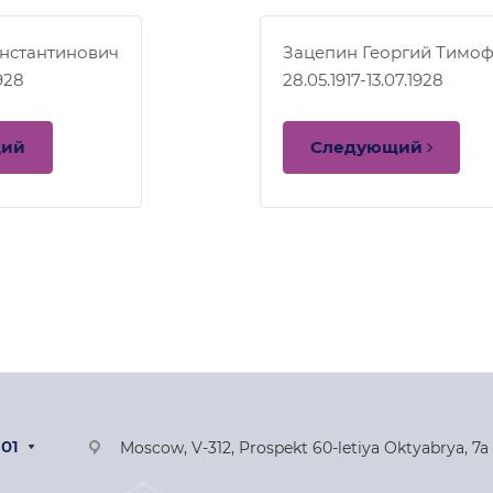
онстантинович
Зацепин Георгий Тимо
1928
28.05.1917-13.07.1928
щий
Следующий
-01
Moscow, V-312, Prospekt 60-letiya Oktyabrya, 7a