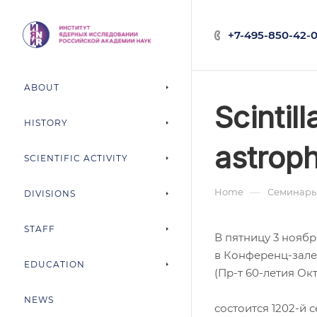
+7-495-850-42-0
ABOUT
Scintil
HISTORY
astrop
SCIENTIFIC ACTIVITY
—
Home
Семинар
DIVISIONS
STAFF
В пятницу 3 ноября
в Конференц-зал
EDUCATION
(Пр-т 60-летия Ок
NEWS
состоится 1202-й 