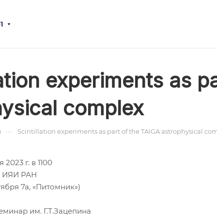
1
lation experiments as p
hysical complex
—
ы
Scintillation experiments as part of the TAIGA astrophysical co
 2023 г. в 1100
е ИЯИ РАН
тября 7а, «Питомник»)
семинар им. Г.Т.Зацепина