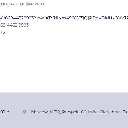
ерная астрофизика»
m.us/j/66844529993?pwd=TVNlNW45OWZjQjRDdVB1dUxQVV
68 4452 9993
475
-01
Moscow, V-312, Prospekt 60-letiya Oktyabrya, 7a