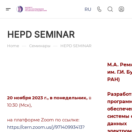
RU
HEPD SEMINAR
—
—
Home
Семинары
HEPD SEMINAR
М.А. Рем
им. Г.И. 
РАН)
Разработ
20 ноября 2023 г., в понедельник,
в
программ
10:30 (Мск),
обеспече
системы 
на платформе Zoom по ссылке:
данных
https://cern.zoom.us/j/97140993413?
электром