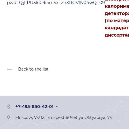
pwd=QjlIRG51cC9iamVxLzhXRGVIN04wQT09
калорим
детектора
(по мате
кандидат
диссерта
Back to the list
+7-495-850-42-01
Moscow, V-312, Prospekt 60-letiya Oktyabrya, 7a