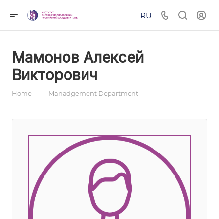
RU
Мамонов Алексей
Викторович
—
Home
Manadgement Department