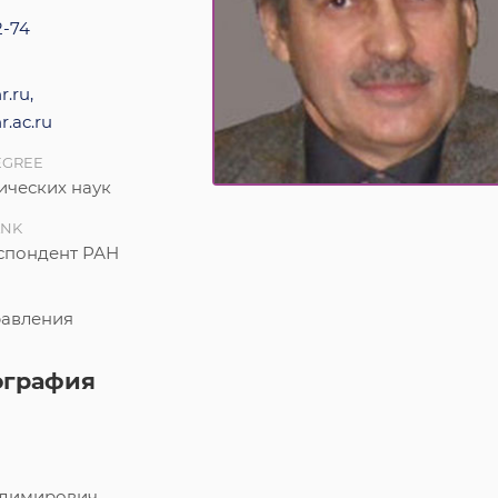
2-74
.ru,
.ac.ru
EGREE
ических наук
ANK
спондент РАН
равления
ография
адимирович