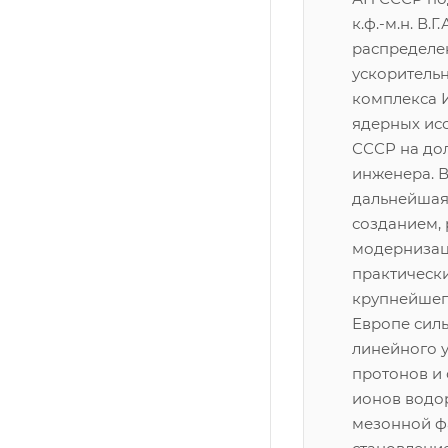
к.ф.-м.н. В.
распределе
ускоритель
комплекса 
ядерных ис
СССР на до
инженера. В
дальнейшая 
созданием, 
модернизац
практическ
крупнейшег
Европе сил
линейного 
протонов и
ионов водо
мезонной ф