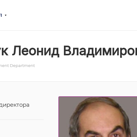
1
ук Леонид Владимиро
ent Department
директора