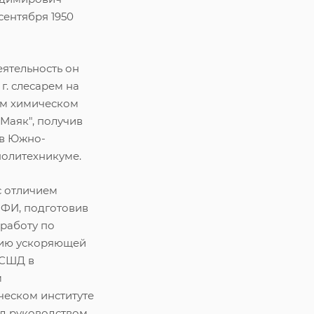
сентября 1950
ятельность он
 г. слесарем на
м химическом
Маяк", получив
в Южно-
политехникуме.
 с отличием
ФИ, подготовив
работу по
ию ускоряющей
УСШД в
м
ческом институте
д руководством