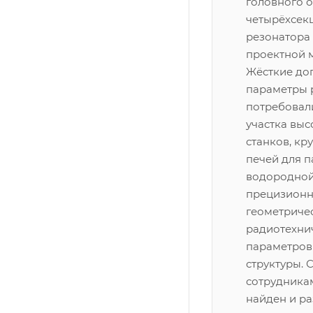
головного 
четырёхсек
резонатора
проектной м
Жёсткие до
параметры 
потребовал
участка вы
станков, кр
печей для п
водородной
прецизионн
геометриче
радиотехни
параметров
структуры. 
сотрудника
найден и р