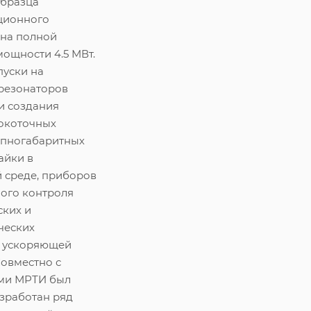
образца
ционного
 на полной
ощности 4.5 МВт.
пуски на
резонаторов
и создания
сокоточных
упногабаритных
айки в
 среде, приборов
ого контроля
ских и
ческих
 ускоряющей
Совместно с
ми МРТИ был
азработан ряд