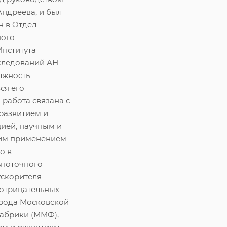
Г.Андреева, и был
н в Отдел
ного
Института
следований АН
лжность
ся его
работа связана с
развитием и
ией, научным и
им применением
о в
ьноточного
ускорителя
 отрицательных
рода Московской
абрики (ММФ),