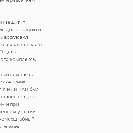
ем и развитием
 он защитил
ую диссертацию и
ду возглавил
ю основной части
 Отдела
ого комплекса.
ный комплекс
зготовлению
в в ИЯИ РАН был
полнен под его
ом и при
венном участии.
лномасштабный
спытания