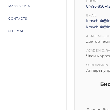
PHONE
8(495)850-4
MASS MEDIA
EMAIL
CONTACTS
kravchuk@inr
kravchuk@inr
SITE MAP
ACADEMIC_D
доктор техн
ACADEMIC_R
Член-корре
SUBDIVISION
Аппарат уп
Би
Леонид Вл