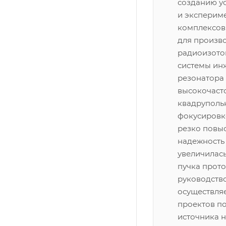
созданию у
и эксперим
комплексов
для произв
радиоизото
системы ин
резонатора 
высокочаст
квадруполь
фокусировк
резко повы
надежность 
увеличилась
пучка прото
руководств
осуществля
проектов п
источника н