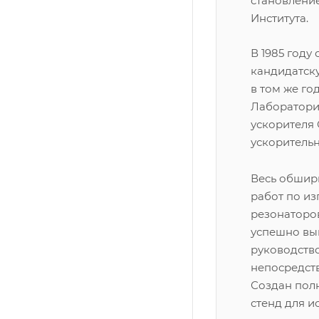
становлени
Института.
В 1985 году
кандидатск
в том же го
Лаборатори
ускорителя
ускорительн
Весь обшир
работ по и
резонаторо
успешно вы
руководств
непосредст
Создан по
стенд для и