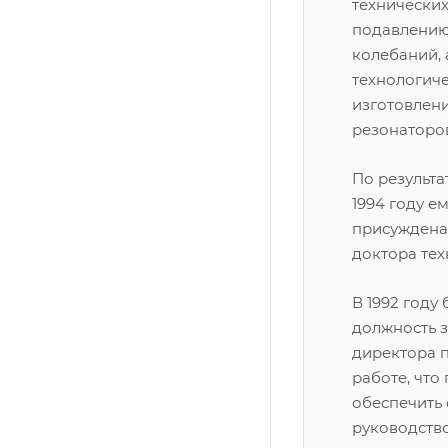
технически
подавлению
колебаний, 
технологич
изготовлени
резонаторо
По результа
1994 году е
присуждена
доктора тех
В 1992 году
должность 
директора 
работе, что
обеспечить
руководств