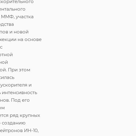
скорительного
ентального
 ММФ, участка
одства
пов и новой
жекции на основе
с
отной
ной
ой. При этом
силась
ускорителя и
 интенсивность
нов. Под его
ом
ется ряд крупных
о созданию
ейтронов ИН-10,