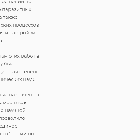
х решений по
 паразитных
а также
еских процессов
я и настройки
в.
там этих работ в
му была
 учёная степень
нических наук.
 был назначен на
заместителя
по научной
 позволило
 единое
о работами по