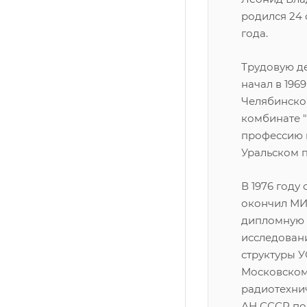
родился 24 
года.
Трудовую де
начал в 1969
Челябинско
комбинате "
профессию 
Уральском 
В 1976 году
окончил МИ
дипломную 
исследован
структуры 
Московско
радиотехни
АН СССР по