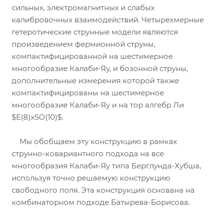
сильных, электромагнитных и слабых
калибровочных взаимодействий. Четырехмерные
гетеротические струнные модели являются
произведением фермионной струны,
компактифицированной на шестимерное
многообразие Калаби-Яу, и бозонной струны,
дополнительные измерения которой также
компактифицированы на шестимерное
многообразие Калаби-Яу и на тор алгебр Ли
$E(8)xSO(10)$.
Мы обобщаем эту конструкцию в рамках
струнно-ковариантного подхода на все
многообразия Калаби-Яу типа Берглунда-Хубша,
используя точно решаемую конструкцию
свободного поля. Эта конструкция основана на
комбинаторном подходе Батырева-Борисова.