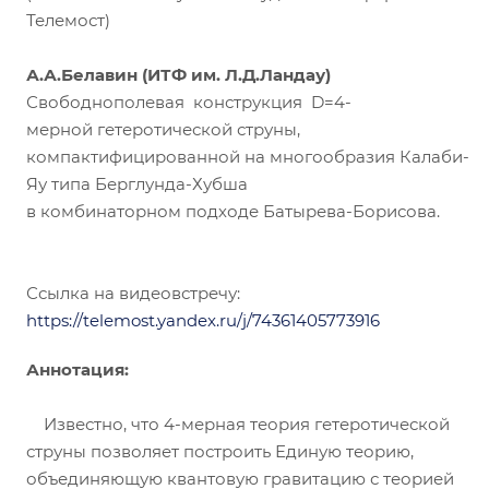
Телемост)
А.А.Белавин (ИТФ им. Л.Д.Ландау)
Свободнополевая конструкция D=4-
мерной гетеротической струны,
компактифицированной на многообразия Калаби-
Яу типа Берглунда-Хубша
в комбинаторном подходе Батырева-Борисова.
Ссылка на видеовстречу:
https://telemost.yandex.ru/j/74361405773916
Аннотация:
Известно, что 4-мерная теория гетеротической
струны позволяет построить Единую теорию,
объединяющую квантовую гравитацию с теорией