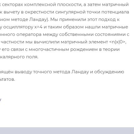
х секторах комплексной плоскости, а затем матричный
к вычету в окрестности сингулярной точки потенциала
ьном методе Ландау). Мы применили этот подход к
 осциллятору x^4 и таким образом нашли матричные
нного оператора между собственными состояниями с
В частности мы вычислили матричный элемент <n|x|0>,
у его связи с многочастичным рождением в теории
скалярного поля.
вящён выводу точного метода Ландау и обсуждению
татов.
у