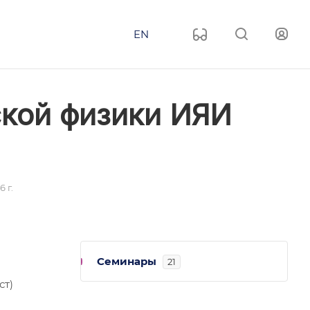
EN
ской физики ИЯИ
 г.
Семинары
21
ст)