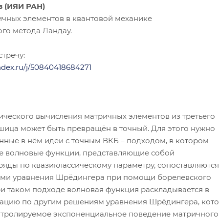
в (ИЯИ РАН)
чных элементов в квантовой механике
го метода Ландау.
тречу:
andex.ru/j/50840418684271
ического вычисления матричных элементов из третьего
ица может быть превращён в точный. Для этого нужно
нные в нём идеи с точным ВКБ – подходом, в котором
е волновые функции, представляющие собой
ряды по квазиклассическому параметру, сопоставляются
ми уравнения Шрёдингера при помощи борелевского
и таком подходе волновая функция раскладывается в
ацию по другим решениям уравнения Шрёдингера, кот
нтролируемое экспоненциальное поведение матричного