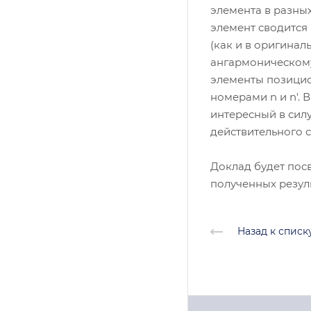
элемента в разны
элемент сводится 
(как и в оригинал
ангармоническому
элементы позицио
номерами n и n'. 
интересный в сил
действительного 
Доклад будет пос
полученных резуль
Назад к списк