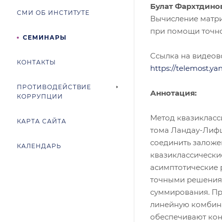
Булат Фархтдино
СМИ ОБ ИНСТИТУТЕ
Вычисление матри
при помощи точно
СЕМИНАРЫ
Ссылка на видеовс
КОНТАКТЫ
https://telemost.y
ПРОТИВОДЕЙСТВИЕ
Аннотация:
КОРРУПЦИИ
Метод квазикласс
КАРТА САЙТА
тома Ландау-Лифш
соединить заложе
КАЛЕНДАРЬ
квазиклассически
асимптотические 
точными решения
суммирования. Пр
линейную комбин
обеспечивают ко