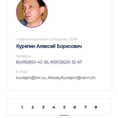
главный научный сотрудник, ОЭФ
Курепин Алексей Борисович
Телефон
8(495)850-42-56, 8(903)629-32-67
E-mail
kurepin@inr.ru, Alexey.Kurepin@cern.ch
1
2
3
4
5
6
7
8