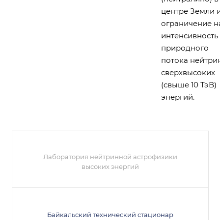
центре Земли 
ограничение н
интенсивность
природного
потока нейтри
сверхвысоких
(свыше 10 ТэВ)
энергий.
Лаборатория нейтринной астрофизики
высоких энергий
Байкальский технический стационар