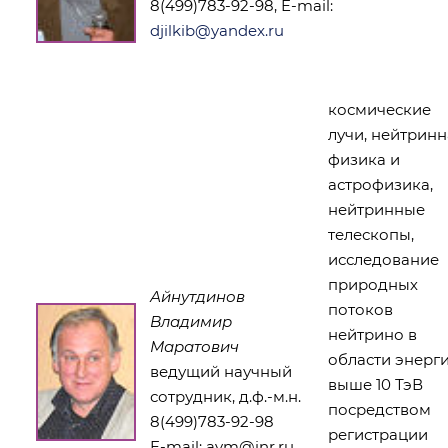
8(499)783-92-98, E-mail:
djilkib@yandex.ru
космические
лучи, нейтринн
физика и
астрофизика,
нейтринные
телескопы,
исследование
природных
Айнутдинов
потоков
Владимир
нейтрино в
Маратович
области энерг
ведущий научный
выше 10 ТэВ
сотрудник, д.ф.-м.н.
посредством
8(499)783-92-98
регистрации
E-mail:
avm@inr.ru