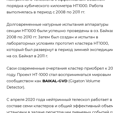
порядка кубического километра НТ1000. Работа
выполнялась в период с 2008 по 2011 гг.
Долговременные натурные испытания аппаратуры
секции НТ1000 были успешно проведены в оз. Байкал
2008 по 2010 гг. Затем был создан и испытан в
лабораторных условиях прототип кластера НТ1000,
который был развернут в период зимней экспедици
на оз. Байкал в 2011 г.
Свои современные очертания кластер приобрел к 20
году. Проект НТ-1000 стал восприниматься мировым
сообществом как
BAIKAL-GVD
(Gigaton Volume
Detector).
С апреля 2020 года нейтринный телескоп работает в
составе семи кластеров и общий эффективный объе
установки в задаче регистрации ливневых событий о