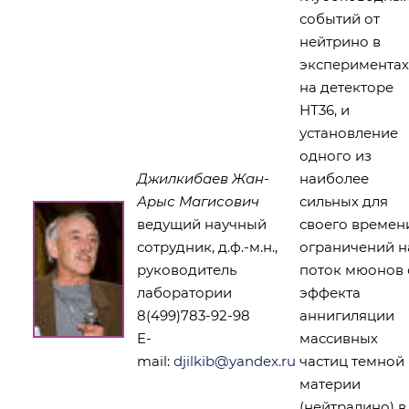
событий от
нейтрино в
экспериментах
на детекторе
НТ36, и
установление
одного из
Джилкибаев Жан-
наиболее
Арыс Магисович
сильных для
ведущий научный
своего времен
сотрудник, д.ф.-м.н.,
ограничений н
руководитель
поток мюонов 
лаборатории
эффекта
8(499)783-92-98
аннигиляции
E-
массивных
mail:
djilkib@yandex.ru
частиц темной
материи
(нейтралино) в