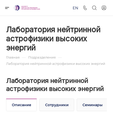
EN
Лаборатория нейтринной
астрофизики высоких
энергий
—
—
Главная
Подразделения
Лаборатория нейтринной астрофизики высоких энергий
Лаборатория нейтринной
астрофизики высоких энергий
Описание
Сотрудники
Семинары